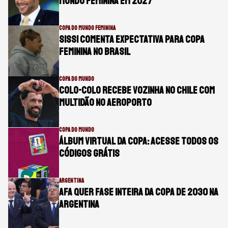
Mundo Feminina em 2027
COPA DO MUNDO FEMININA
Sissi comenta expectativa para Copa
Feminina no Brasil
COPA DO MUNDO
Colo-Colo recebe Vozinha no Chile com
multidão no aeroporto
COPA DO MUNDO
Álbum virtual da Copa: acesse todos os
códigos grátis
ARGENTINA
AFA quer fase inteira da Copa de 2030 na
Argentina