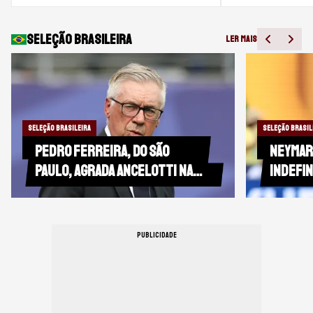
Seleção brasileira
LER MAIS
SELEÇÃO BRASILEIRA
SELEÇÃO BRASIL
Pedro Ferreira, do São
Neymar
Paulo, agrada Ancelotti na
indefin
seleção
do San
PUBLICIDADE