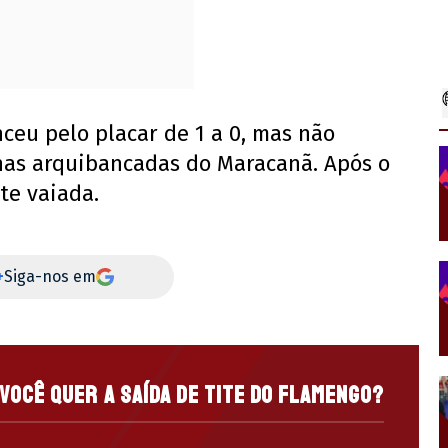
ceu pelo placar de 1 a 0, mas não
nas arquibancadas do Maracanã. Após o
nte vaiada.
+
Siga-nos em
Você quer a saída de Tite do Flamengo?