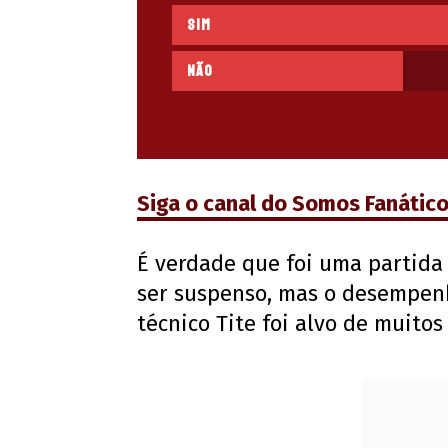
Sim
Não
Siga o canal do Somos Fanátic
É verdade que foi uma partida
ser suspenso, mas o desempenh
técnico Tite foi alvo de muitos