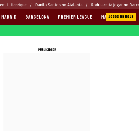
rem L. Henrique
Danilo Santos no Atalanta
Rodri aceita jogar no Barc
 MADRID
BARCELONA
PREMIER LEAGUE
MANCHESTER CITY
JOGOS DE HOJE
PUBLICIDADE