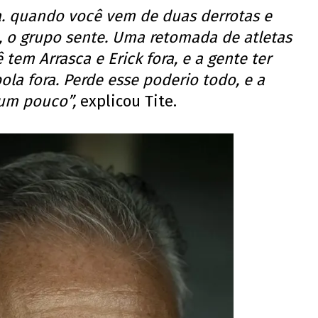
a. quando você vem de duas derrotas e
 o grupo sente. Uma retomada de atletas
tem Arrasca e Erick fora, e a gente ter
ola fora. Perde esse poderio todo, e a
 um pouco”,
explicou Tite.