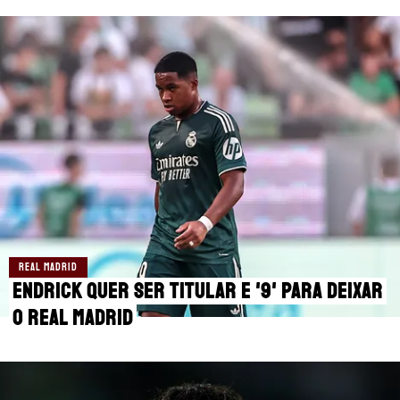
MUNDIAL DE CLUBES
CHAMPIONS LEAGUE
AO VIVO
SERIE A
LIGA PORTUGUESA
SUL-AMERICANA
BRASILEIRÃO
SOBRE NÓS
LIGUE 1
TRANSFERÊNCIAS
STAFF
LIGUE 1
CONTATO
LA LIGA
REAL MADRID
CHAMPIONS LEAGUE
ESCREVA NO FANÁTICOS
Endrick quer ser titular e '9' para deixar
FUTEBOL EUROPEU
FUTBOLCENTROAMERICA
o Real Madrid
SOMOS FANÁTICOS PORTUGAL
BOLAVIP
SOMOS FANÁTICOS ANGOLA
REDGOL
SOMOS FANÁTICOS MOÇAMBIQUE
APOSTAS