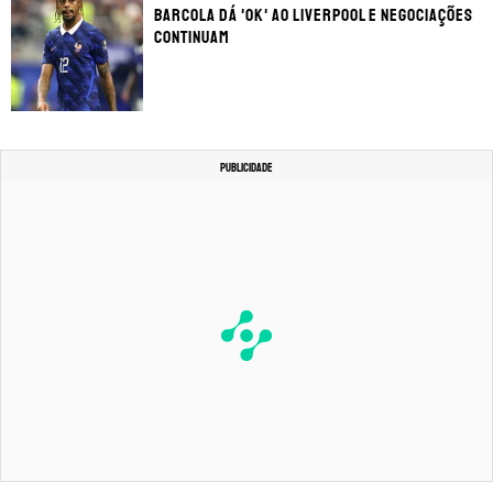
Barcola dá 'ok' ao Liverpool e negociações
continuam