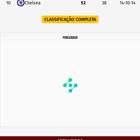
10
Chelsea
52
38
14-10-14
CLASSIFICAÇÃO COMPLETA