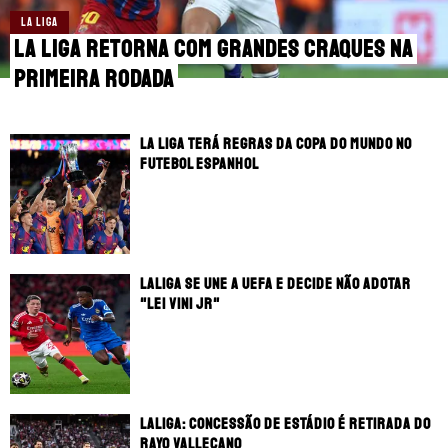
LA LIGA
La Liga retorna com grandes craques na
primeira rodada
La Liga terá regras da Copa do Mundo no
futebol espanhol
LaLiga se une a Uefa e decide não adotar
"Lei Vini Jr"
LaLiga: concessão de estádio é retirada do
Rayo Vallecano