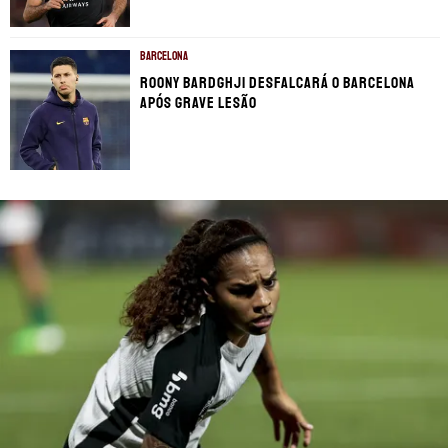
BARCELONA
Roony Bardghji desfalcará o Barcelona
após grave lesão