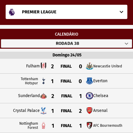
PREMIER LEAGUE
CALENDÁRIO
RODADA
38
Domingo 24/05
2
0
Fulham
FINAL
Newcastle United
Tottenham
1
0
Everton
FINAL
Hotspur
2
1
Sunderland
Chelsea
FINAL
1
2
Crystal Palace
Arsenal
FINAL
Nottingham
1
1
FINAL
AFC Bournemouth
Forest