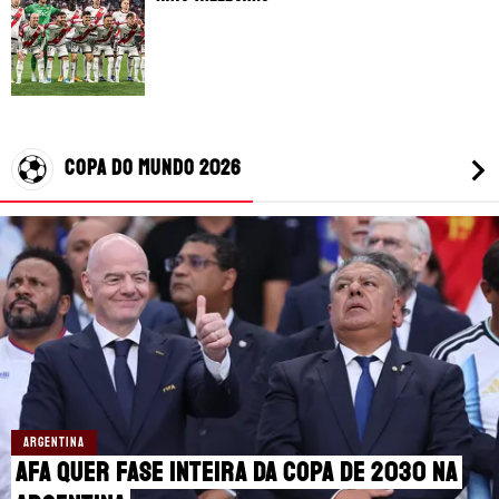
COPA DO MUNDO 2026
ARGENTINA
AFA quer fase inteira da Copa de 2030 na