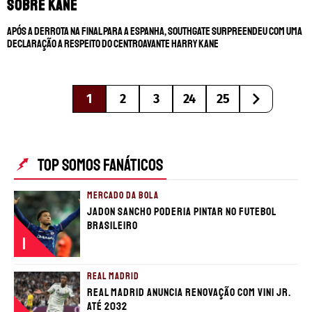
sobre Kane
Após a derrota na final para a Espanha, Southgate surpreendeu com uma
declaração a respeito do centroavante Harry Kane
1
2
3
24
25
TOP SOMOS FANÁTICOS
MERCADO DA BOLA
Jadon Sancho poderia pintar no futebol
brasileiro
1
REAL MADRID
Real Madrid anuncia renovação com Vini Jr.
até 2032