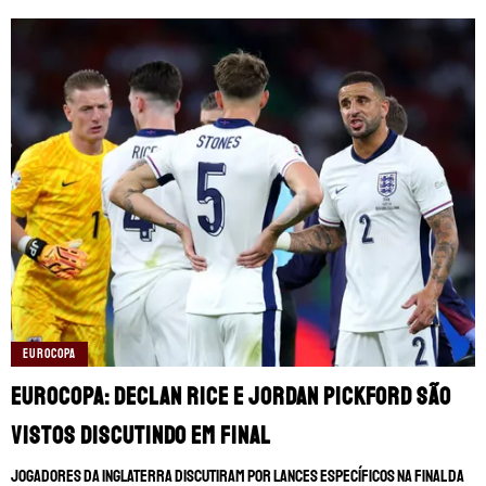
TERMOS E CONDIÇÕES
POLÍTICA DE PRIVACIDADE
POLÍTICA DE COOKIES
POLÍTICA EDITORIAL
AD CHOICES
Somos Fanáticos, assim como Futbol Sites, é
uma empresa pertencente à Better
Collective. Todos os direitos reservados.
+18 |
Jogue com responsabilidade
Aplicam-se os Termos e Condições | Conteúdo
Comercial | Ministério da Fazenda adverte: Aposta não
é investimento.
EUROCOPA
Eurocopa: Declan Rice e Jordan Pickford são
vistos discutindo em final
Jogadores da Inglaterra discutiram por lances específicos na final da