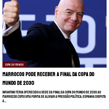
TERMOS E CONDIÇÕES
POLÍTICA DE PRIVACIDADE
POLÍTICA DE COOKIES
POLÍTICA EDITORIAL
AD CHOICES
Somos Fanáticos, assim como Futbol Sites, é
uma empresa pertencente à Better
Collective. Todos os direitos reservados.
+18 |
Jogue com responsabilidade
Aplicam-se os Termos e Condições | Conteúdo
Comercial | Ministério da Fazenda adverte: Aposta não
COPA DO MUNDO
é investimento.
Marrocos pode receber a final da Copa do
Mundo de 2030
Infantino teria oferecido a sede da final da Copa do Mundo de 2030 ao
Marrocos como uma forma de aliviar a pressão política; Espanha disputa
a...