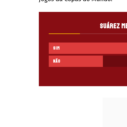
Suárez me
Sim
Não