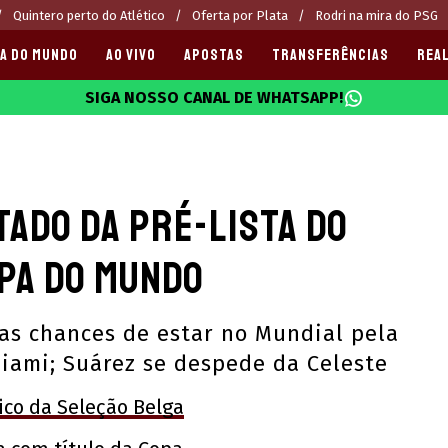
Quintero perto do Atlético
Oferta por Plata
Rodri na mira do PSG
A DO MUNDO
AO VIVO
APOSTAS
TRANSFERÊNCIAS
REAL
SIGA NOSSO CANAL DE WHATSAPP!
025
tado da pré-lista do
opa do Mundo
as chances de estar no Mundial pela
Miami; Suárez se despede da Celeste
ico da Seleção Belga