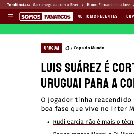
Tendências
:
Garro negocia com o River
Bruno Fernandes na Juve
NOTÍCIAS RECENTES
COP
EUROPA
APOSTAS
CHAMPIONS LEAGUE
Melhores sites de apostas 2
URUGUAI
Copa do Mundo
LIGUE 1
Últimas
Luis Suárez é cor
LA LIGA
CASAS DE APOSTAS
PREMIER LEAGUE
CÓDIGOS e OFERTAS
Uruguai para a C
SERIE A
APPS
BUNDESLIGA
RANKINGS
O jogador tinha reacendido 
LIGA PORTUGUESA
boa fase que vive no Inter 
EUROPA LEAGUE
Rudi García não é mais o técn