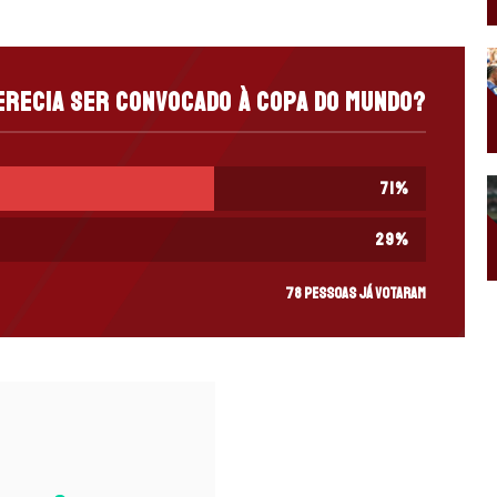
recia ser convocado à Copa do Mundo?
71
%
29
%
78 pessoas já votaram