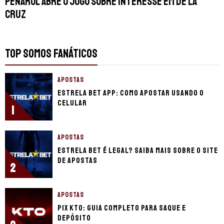
Peñarol abre o jogo sobre interesse em De la
Cruz
TOP SOMOS FANÁTICOS
APOSTAS
Estrela Bet app: Como apostar usando o
celular
1
APOSTAS
Estrela Bet é legal? Saiba mais sobre o site
de apostas
2
APOSTAS
Pix KTO: guia completo para saque e
depósito