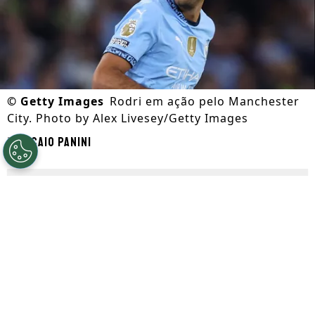
©
Getty Images
Rodri em ação pelo Manchester
City. Photo by Alex Livesey/Getty Images
Por
Caio Panini
Segue a gente no Google!
O
Barcelona
conta com dias movimentados
envolvendo rumores do mercado da bola.
No mesmo tempo que o clube tenta
encontrar uma forma de contratar
Julián