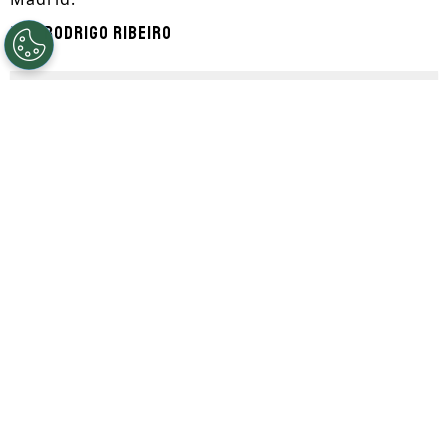
Por
Rodrigo Ribeiro
Segue a gente no Google!
De acordo com informações divulgadas
pelo jornalista Fabrizio Romano, a Roma
acertou a contratação do lateral
argentino Nahuel Molina por
18 milhões
de euros (R$ 106,6 milhões) junto ao
Atlético de Madrid.
A negociação marca o fim de uma
trajetória importante do defensor no