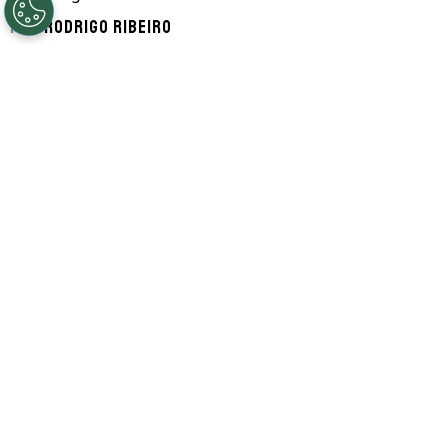
Por
Rodrigo Ribeiro
Segue a gente no Google!
De acordo com informações apuradas pela
ESPN, a negociação entre Flamengo e
Zenit pela contratação do atacante Luiz
Henrique
travou nesta sexta-feira (7) após
uma exigência feita pelo time russo.
Segundo a fonte, quem barrou o negócio
foi o presidente do time carioca,
Luiz
Eduardo Baptista
, o
Bap
, após os russos