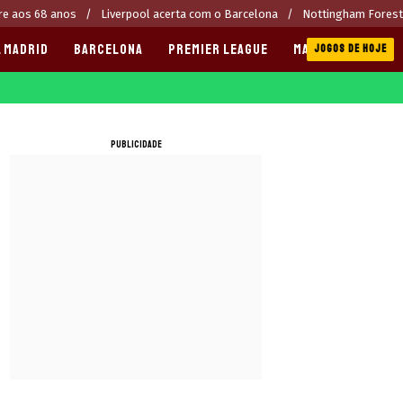
re aos 68 anos
Liverpool acerta com o Barcelona
Nottingham Forest
 MADRID
BARCELONA
PREMIER LEAGUE
MANCHESTER CITY
JOGOS DE HOJE
PUBLICIDADE