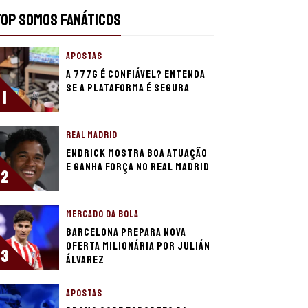
TOP SOMOS FANÁTICOS
APOSTAS
A 777g é confiável? Entenda
se a plataforma é segura
1
REAL MADRID
Endrick mostra boa atuação
e ganha força no Real Madrid
2
MERCADO DA BOLA
Barcelona prepara nova
oferta milionária por Julián
3
Álvarez
APOSTAS