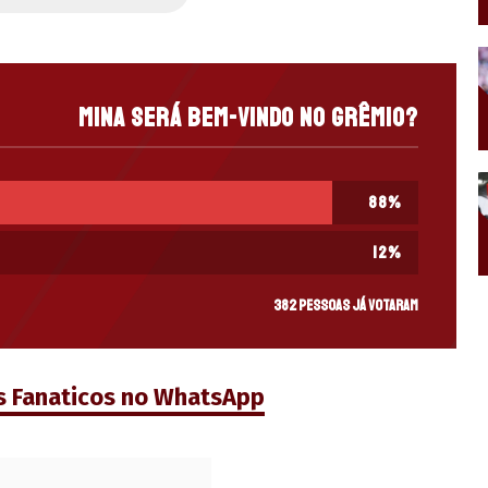
Mina será bem-vindo no Grêmio?
88
%
12
%
382 pessoas já votaram
s Fanaticos no WhatsApp