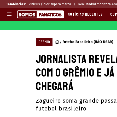
Tendências
:
Vinicius Júnior supera marca
Real Madrid monitora Ad
NOTÍCIAS RECENTES
COP
EUROPA
APOSTAS
CHAMPIONS LEAGUE
Melhores sites de apostas 2
GRÊMIO
FutebolBrasileiro (NÃO USAR)
LIGUE 1
Últimas
Jornalista revel
LA LIGA
CASAS DE APOSTAS
PREMIER LEAGUE
CÓDIGOS e OFERTAS
com o Grêmio e já
SERIE A
APPS
BUNDESLIGA
RANKINGS
chegará
LIGA PORTUGUESA
EUROPA LEAGUE
Zagueiro soma grande passa
futebol brasileiro