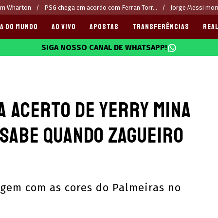
am Wharton
PSG chega em acordo com Ferran Torr...
Jorge Messi mor
A DO MUNDO
AO VIVO
APOSTAS
TRANSFERÊNCIAS
REAL
SIGA NOSSO CANAL DE WHATSAPP!
025
a acerto de Yerry Mina
 sabe quando zagueiro
gem com as cores do Palmeiras no