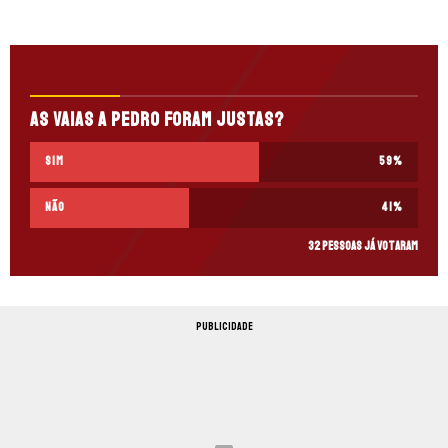
As vaias a Pedro foram justas?
Sim
59
%
Não
41
%
32 pessoas já votaram
PUBLICIDADE