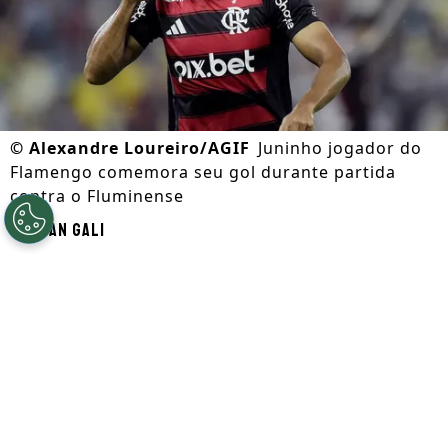
©
Alexandre Loureiro/AGIF
Juninho jogador do
Flamengo comemora seu gol durante partida
contra o Fluminense
Por
Ian Gali
Segue a gente no Google!
Flamengo encontra alternativa
interessante no elenco com
Juninho