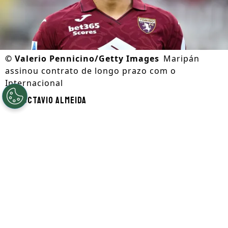
©
Valerio Pennicino/Getty Images
Maripán
assinou contrato de longo prazo com o
Internacional
Por
Octavio Almeida
Segue a gente no Google!
O
Internacional
oficializou nesta quarta-
feira (1) a contratação de
Guillermo
Maripán
. Segundo o comunicado do time
gaúcho, o contrato entre as partes é