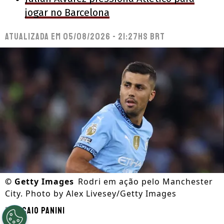
jogar no Barcelona
Atualizada em
05/08/2026 - 21:27hs BRT
©
Getty Images
Rodri em ação pelo Manchester
City. Photo by Alex Livesey/Getty Images
Por
Caio Panini