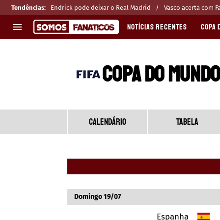
Tendências
:
Endrick pode deixar o Real Madrid
Vasco acerta com F
NOTÍCIAS RECENTES
COPA 
EUROPA
APOSTAS
COPA DO MUNDO
CHAMPIONS LEAGUE
Melhores sites de apostas 2025
LIGUE 1
Últimas
LA LIGA
CASAS DE APOSTAS
PREMIER LEAGUE
CÓDIGOS e OFERTAS
CALENDÁRIO
TABELA
SERIE A
APPS
BUNDESLIGA
RANKINGS
LIGA PORTUGUESA
EUROPA LEAGUE
Domingo 19/07
Espanha