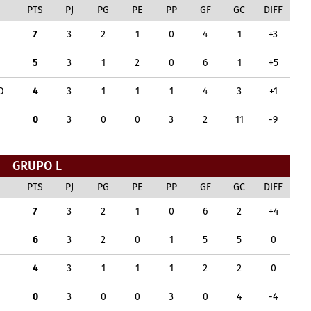
PTS
PJ
PG
PE
PP
GF
GC
DIFF
7
3
2
1
0
4
1
+3
5
3
1
2
0
6
1
+5
O
4
3
1
1
1
4
3
+1
0
3
0
0
3
2
11
-9
GRUPO L
PTS
PJ
PG
PE
PP
GF
GC
DIFF
7
3
2
1
0
6
2
+4
6
3
2
0
1
5
5
0
4
3
1
1
1
2
2
0
0
3
0
0
3
0
4
-4