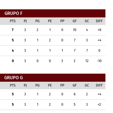
GRUPO F
PTS
PJ
PG
PE
PP
GF
GC
DIFF
7
3
2
1
0
10
4
+6
5
3
1
2
0
7
3
+4
4
3
1
1
1
7
7
0
0
3
0
0
3
2
12
-10
GRUPO G
PTS
PJ
PG
PE
PP
GF
GC
DIFF
5
3
1
2
0
6
2
+4
5
3
1
2
0
5
3
+2