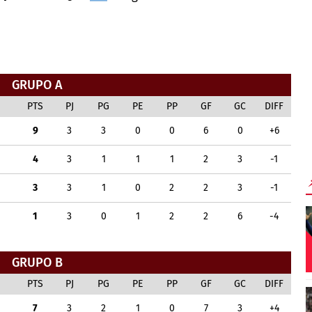
GRUPO A
PTS
PJ
PG
PE
PP
GF
GC
DIFF
9
3
3
0
0
6
0
+6
4
3
1
1
1
2
3
-1
3
3
1
0
2
2
3
-1
1
3
0
1
2
2
6
-4
GRUPO B
PTS
PJ
PG
PE
PP
GF
GC
DIFF
7
3
2
1
0
7
3
+4