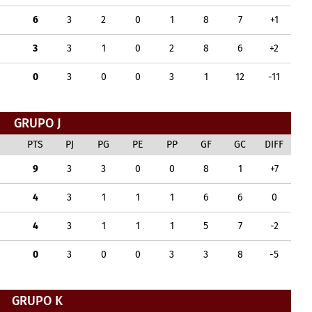
6
3
2
0
1
8
7
+1
3
3
1
0
2
8
6
+2
0
3
0
0
3
1
12
-11
GRUPO J
PTS
PJ
PG
PE
PP
GF
GC
DIFF
9
3
3
0
0
8
1
+7
4
3
1
1
1
6
6
0
4
3
1
1
1
5
7
-2
0
3
0
0
3
3
8
-5
GRUPO K