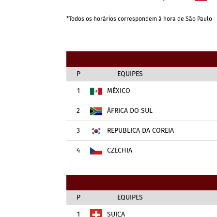
*Todos os horários correspondem à hora de São Paulo
P
EQUIPES
1
MÉXICO
2
ÁFRICA DO SUL
3
REPUBLICA DA COREIA
4
CZECHIA
P
EQUIPES
1
SUÍÇA