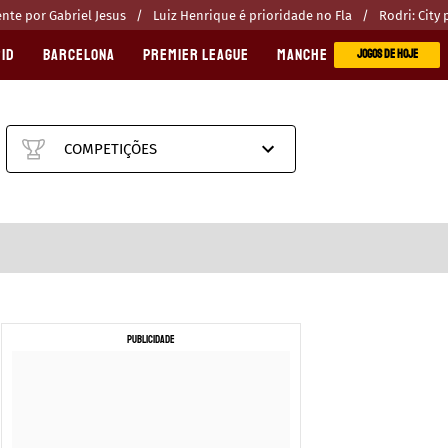
te por Gabriel Jesus
Luiz Henrique é prioridade no Fla
Rodri: City
ID
BARCELONA
PREMIER LEAGUE
MANCHESTER CITY
MANC
JOGOS DE HOJE
COMPETIÇÕES