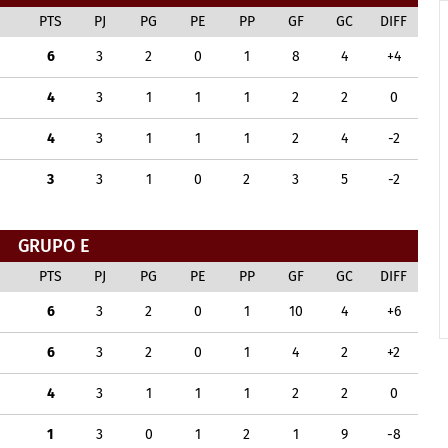
PTS
PJ
PG
PE
PP
GF
GC
DIFF
6
3
2
0
1
8
4
+4
4
3
1
1
1
2
2
0
4
3
1
1
1
2
4
-2
3
3
1
0
2
3
5
-2
GRUPO E
PTS
PJ
PG
PE
PP
GF
GC
DIFF
6
3
2
0
1
10
4
+6
6
3
2
0
1
4
2
+2
4
3
1
1
1
2
2
0
1
3
0
1
2
1
9
-8