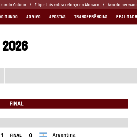
acundo Colidio
Filipe Luís cobra reforço no Monaco
Acordo permanen
DO MUNDO
AO VIVO
APOSTAS
TRANSFERÊNCIAS
REAL MADR
 2026
FINAL
Argentina
1
0
FINAL