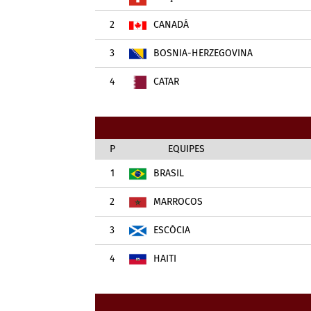
2
CANADÁ
3
BOSNIA-HERZEGOVINA
4
CATAR
P
EQUIPES
1
BRASIL
2
MARROCOS
3
ESCÓCIA
4
HAITI