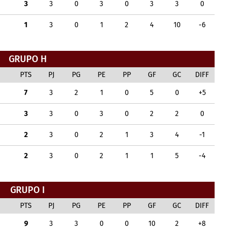
3
3
0
3
0
3
3
0
1
3
0
1
2
4
10
-6
GRUPO H
PTS
PJ
PG
PE
PP
GF
GC
DIFF
7
3
2
1
0
5
0
+5
3
3
0
3
0
2
2
0
2
3
0
2
1
3
4
-1
2
3
0
2
1
1
5
-4
GRUPO I
PTS
PJ
PG
PE
PP
GF
GC
DIFF
9
3
3
0
0
10
2
+8