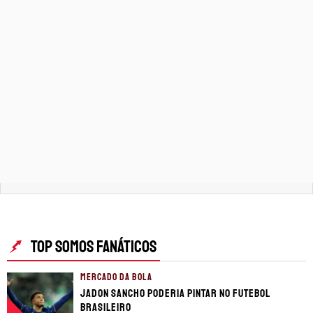
TERMOS E CONDIÇÕES
POLÍTICA DE PRIVACIDADE
POLÍTICA DE COOKIES
POLÍTICA EDITORIAL
AD CHOICES
Somos Fanáticos, assim como Futbol Sites, é
uma empresa pertencente à Better
Collective. Todos os direitos reservados.
+18 |
Jogue com responsabilidade
Aplicam-se os Termos e Condições | Conteúdo
Comercial | Ministério da Fazenda adverte: Aposta não
é investimento.
TOP SOMOS FANÁTICOS
MERCADO DA BOLA
Jadon Sancho poderia pintar no futebol
brasileiro