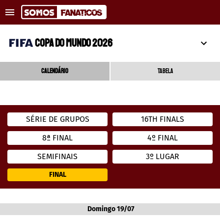
Tendências
:
Endrick pode deixar o Real Madrid
Vasco acerta
COPA DO MUNDO 2026
NOTÍCIAS RECENTES
CALENDÁRIO
TABELA
COPA DO MUNDO
TRANSFERÊNCIAS
SÉRIE DE GRUPOS
16TH FINALS
REAL MADRID
8ª FINAL
4º FINAL
BARCELONA
SEMIFINAIS
3º LUGAR
PSG
FINAL
APOSTAS
Domingo 19/07