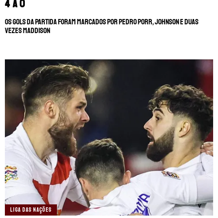
4 a 0
Os gols da partida foram marcados por Pedro Porr, Johnson e duas
vezes Maddison
LIGA DAS NAÇÕES