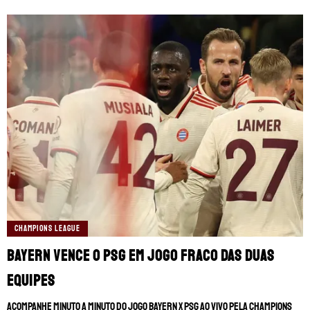
CHAMPIONS LEAGUE
Bayern vence o PSG em jogo fraco das duas
equipes
Acompanhe minuto a minuto do jogo Bayern x PSG ao vivo pela Champions