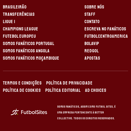
BRASILEIRÃO
SOBRE NÓS
TRANSFERÊNCIAS
STAFF
LIGUE 1
CONTATO
CHAMPIONS LEAGUE
ESCREVA NO FANÁTICOS
FUTEBOL EUROPEU
FUTBOLCENTROAMERICA
SOMOS FANÁTICOS PORTUGAL
BOLAVIP
SOMOS FANÁTICOS ANGOLA
REDGOL
SOMOS FANÁTICOS MOÇAMBIQUE
APOSTAS
TERMOS E CONDIÇÕES
POLÍTICA DE PRIVACIDADE
POLÍTICA DE COOKIES
POLÍTICA EDITORIAL
AD CHOICES
Somos Fanáticos, assim como Futbol Sites, é
uma empresa pertencente à Better
Collective. Todos os direitos reservados.