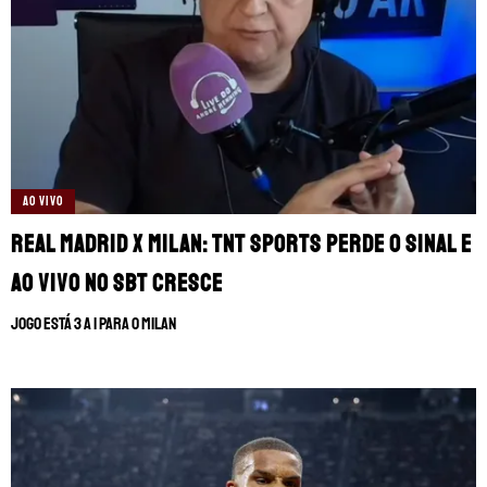
AO VIVO
Real Madrid x Milan: TNT Sports perde o sinal e
ao vivo no SBT cresce
Jogo está 3 a 1 para o Milan