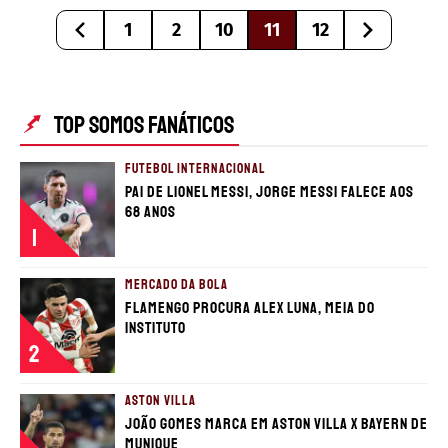
1
2
10
11
12
TOP SOMOS FANÁTICOS
FUTEBOL INTERNACIONAL
Pai de Lionel Messi, Jorge Messi falece aos
68 anos
1
MERCADO DA BOLA
Flamengo procura Alex Luna, meia do
Instituto
2
ASTON VILLA
João Gomes marca em Aston Villa x Bayern de
Munique