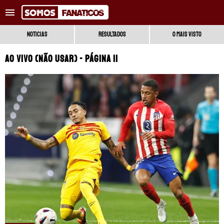
Tendências
:
Flamengo procura Alex Luna
Quem é Alex Luna?
NOTICIAS
RESULTADOS
O MAIS VISTO
NOTÍCIAS RECENTES
AO VIVO (NÃO USAR) - PÁGINA 11
COPA DO MUNDO
TRANSFERÊNCIAS
REAL MADRID
BARCELONA
PSG
APOSTAS