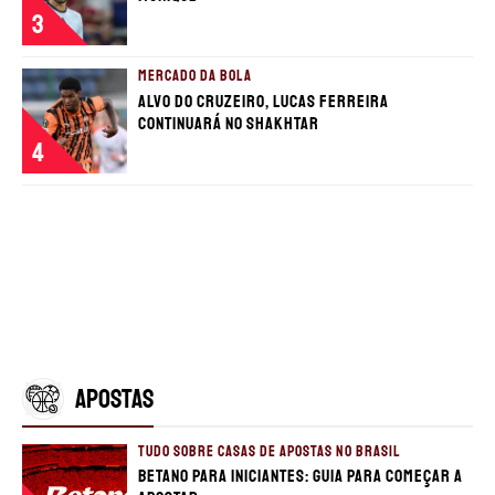
3
MERCADO DA BOLA
Alvo do Cruzeiro, Lucas Ferreira
continuará no Shakhtar
4
APOSTAS
TUDO SOBRE CASAS DE APOSTAS NO BRASIL
Betano para iniciantes: guia para começar a