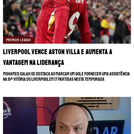
PREMIER LEAGUE
Liverpool vence Aston Villa e aumenta a
vantagem na liderança
Mohamed Salah se destaca ao marcar um gol e fornecer uma assistência
na 15ª vitória do Liverpool em 17 partidas nesta temporada