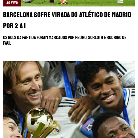
MANCHESTER CITY
🔥 MELHORES SITES DE APOSTAS
AO VIVO
Barcelona sofre virada do Atlético de Madrid
MANCHESTER UNITED
🎁 BÔNUS PARA APOSTAR
por 2 a 1
LIVERPOOL
SUPERBET: DICAS E OFERTAS
Os gols da partida foram marcados por Pedro, Sorloth e Rodrigo De
Paul
FLAMENGO
ÚLTIMAS
CORINTHIANS
CASAS DE APOSTAS
PALMEIRAS
CÓDIGOS
PREMIER LEAGUE
APPS
FUTEBOL EUROPEU
RANKINGS
FUTEBOL BRASILEIRO
CAMPEONATOS