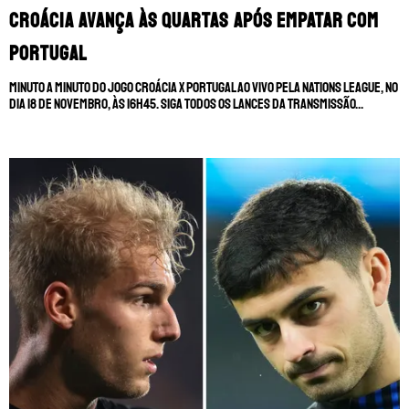
Croácia avança às quartas após empatar com
Portugal
Minuto a minuto do jogo Croácia X Portugal ao vivo pela Nations League, no
dia 18 de novembro, às 16h45. Siga todos os lances da transmissão...