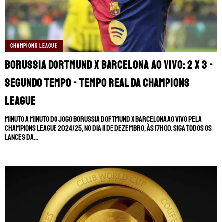
TERMOS E CONDIÇÕES
POLÍTICA DE PRIVACIDADE
POLÍTICA DE COOKIES
POLÍTICA EDITORIAL
AD CHOICES
CHAMPIONS LEAGUE
Borussia Dortmund x Barcelona AO VIVO: 2 X 3 -
Somos Fanáticos, assim como Futbol Sites, é
uma empresa pertencente à Better
Segundo Tempo - Tempo Real da Champions
Collective. Todos os direitos reservados.
League
+18 |
Jogue com responsabilidade
Minuto a minuto do jogo Borussia Dortmund X Barcelona ao vivo pela
Aplicam-se os Termos e Condições | Conteúdo
Champions League 2024/25, no dia 11 de dezembro, às 17h00. Siga todos os
Comercial | Ministério da Fazenda adverte: Aposta não
lances da...
é investimento.