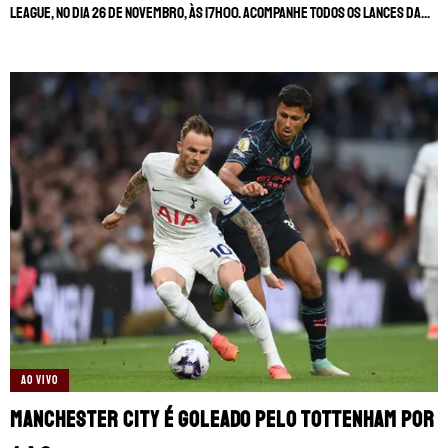
League, no dia 26 de novembro, às 17h00. Acompanhe todos os lances da...
AO VIVO
Manchester City é goleado pelo Tottenham por