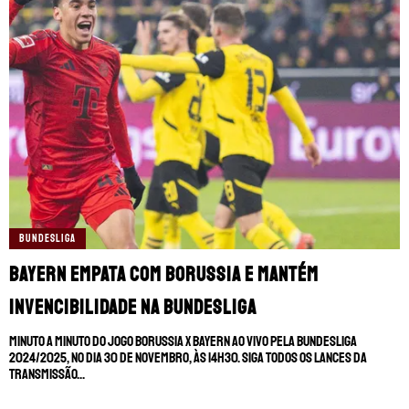
BUNDESLIGA
Bayern empata com Borussia e mantém
invencibilidade na Bundesliga
Minuto a minuto do jogo Borussia X Bayern ao vivo pela Bundesliga
2024/2025, no dia 30 de novembro, às 14h30. Siga todos os lances da
transmissão...