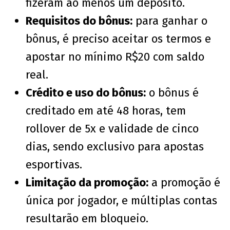
fizeram ao menos um depósito.
Requisitos do bônus:
para ganhar o
bônus, é preciso aceitar os termos e
apostar no mínimo R$20 com saldo
real.
Crédito e uso do bônus:
o bônus é
creditado em até 48 horas, tem
rollover de 5x e validade de cinco
dias, sendo exclusivo para apostas
esportivas.
Limitação da promoção:
a promoção é
única por jogador, e múltiplas contas
resultarão em bloqueio.