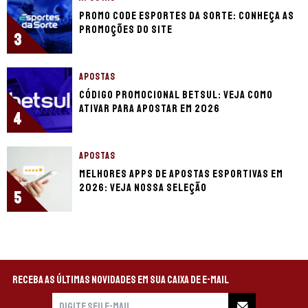
Promo code Esportes da Sorte: conheça as
promoções do site
3
APOSTAS
Código promocional Betsul: veja como
ativar para apostar em 2026
4
APOSTAS
Melhores apps de apostas esportivas em
2026: veja nossa seleção
5
Receba as últimas novidades em sua caixa de e-mail