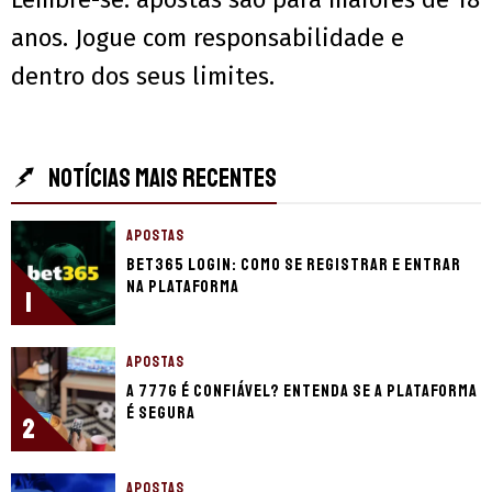
anos. Jogue com responsabilidade e
dentro dos seus limites.
NOTÍCIAS MAIS RECENTES
APOSTAS
bet365 login: como se registrar e entrar
na plataforma
1
APOSTAS
A 777g é confiável? Entenda se a plataforma
é segura
2
APOSTAS