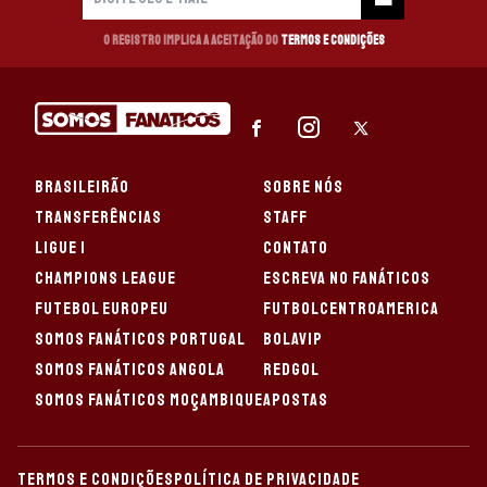
O registro implica a aceitação do
Termos e Condições
BRASILEIRÃO
SOBRE NÓS
TRANSFERÊNCIAS
STAFF
LIGUE 1
CONTATO
CHAMPIONS LEAGUE
ESCREVA NO FANÁTICOS
FUTEBOL EUROPEU
FUTBOLCENTROAMERICA
SOMOS FANÁTICOS PORTUGAL
BOLAVIP
SOMOS FANÁTICOS ANGOLA
REDGOL
SOMOS FANÁTICOS MOÇAMBIQUE
APOSTAS
TERMOS E CONDIÇÕES
POLÍTICA DE PRIVACIDADE