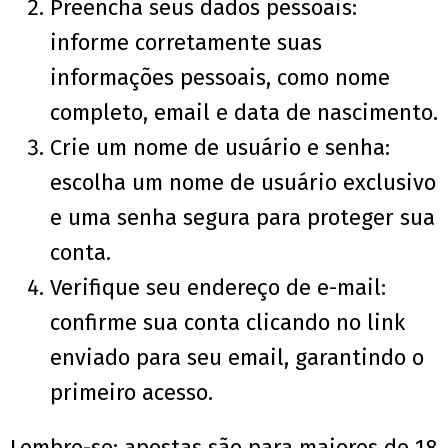
Preencha seus dados pessoais:
informe corretamente suas
informações pessoais, como nome
completo, email e data de nascimento.
Crie um nome de usuário e senha:
escolha um nome de usuário exclusivo
e uma senha segura para proteger sua
conta.
Verifique seu endereço de e-mail:
confirme sua conta clicando no link
enviado para seu email, garantindo o
primeiro acesso.
Lembre-se: apostas são para maiores de 18