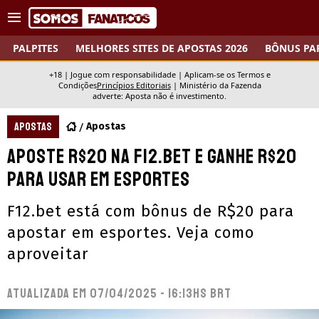
PALPITES
MELHORES SITES DE APOSTAS 2026
BÔNUS PA
+18 | Jogue com responsabilidade | Aplicam-se os Termos e
Condições
Princípios Editoriais
|
Ministério da Fazenda
adverte: Aposta não é investimento.
APOSTAS
Apostas
Aposte R$20 na F12.bet e ganhe R$20
para usar em esportes
F12.bet está com bônus de R$20 para
apostar em esportes. Veja como
aproveitar
Atualizada em
07/04/2025 - 16:13hs BRT