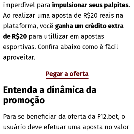
imperdível para
impulsionar seus palpites
.
Ao realizar uma aposta de R$20 reais na
plataforma, você
ganha um crédito extra
de R$20
para utillizar em apostas
esportivas. Confira abaixo como é fácil
aproveitar.
Pegar a oferta
Entenda a dinâmica da
promoção
Para se beneficiar da oferta da F12.bet, o
usuário deve efetuar uma aposta no valor