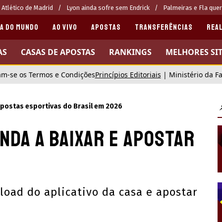
 Atlético de Madrid
Lyon ainda sofre sem Endrick
Palmeiras e Fla que
A DO MUNDO
AO VIVO
APOSTAS
TRANSFERÊNCIAS
REAL
AS
CASAS DE APOSTAS
RANKINGS
MELHORES SIT
am-se os Termos e Condições
025
Princípios Editoriais
|
Ministério da F
postas esportivas do Brasil em 2026
nda a baixar e apostar
oad do aplicativo da casa e apostar