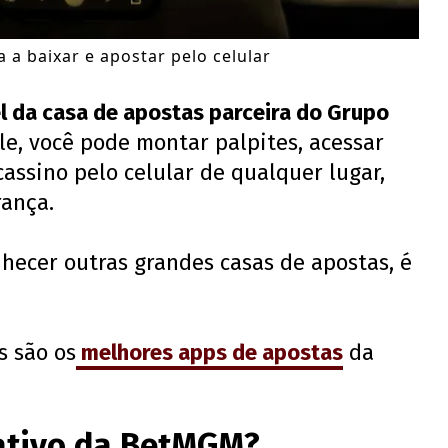
a baixar e apostar pelo celular
 da casa de apostas parceira do Grupo
le, você pode montar palpites, acessar
cassino pelo celular de qualquer lugar,
ança.
nhecer outras grandes casas de apostas, é
s são os
melhores apps de apostas
da
ativo da BetMGM?