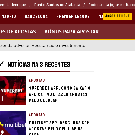
rem L. Henrique
Danilo Santos no Atalanta
Rodri aceita jogar no Barc
 MADRID
BARCELONA
PREMIER LEAGUE
MANCHESTER CITY
JOGOS DE HOJE
ES DE APOSTAS
BÔNUS PARA APOSTAR
azenda adverte: Aposta não é investimento.
NOTÍCIAS MAIS RECENTES
APOSTAS
Superbet app: como baixar o
aplicativo e fazer apostas
1
pelo celular
APOSTAS
Multibet app: descubra com
apostar pelo celular na
2