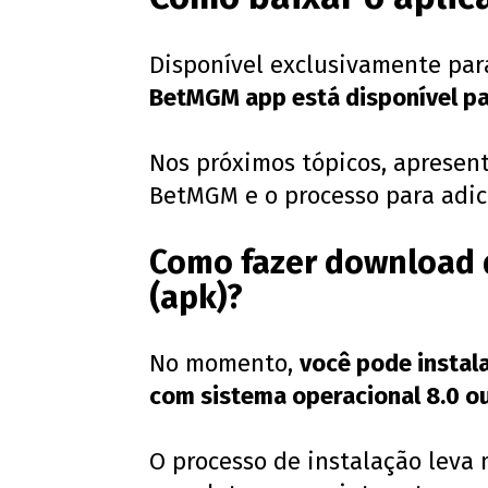
Disponível exclusivamente par
BetMGM app está disponível pa
Nos próximos tópicos, apresen
BetMGM e o processo para adic
Como fazer download 
(apk)?
No momento,
você pode instal
com sistema operacional 8.0 o
O processo de instalação leva