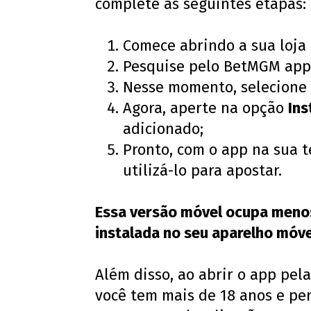
complete as seguintes etapas:
Comece abrindo a sua loja 
Pesquise pelo BetMGM app
Nesse momento, selecione
Agora, aperte na opção
Ins
adicionado;
Pronto, com o app na sua te
utilizá-lo para apostar.
Essa versão móvel ocupa meno
instalada no seu aparelho móve
Além disso, ao abrir o app pel
você tem mais de 18 anos e pe