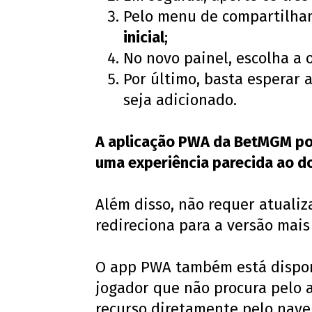
Pelo menu de compartilha
inicial
;
No novo painel, escolha a
Por último, basta esperar 
seja adicionado.
A aplicação PWA da BetMGM pos
uma experiência parecida ao d
Além disso, não requer atuali
redireciona para a versão mais 
O app PWA também está disponí
jogador que não procura pelo a
recurso diretamente pelo nave