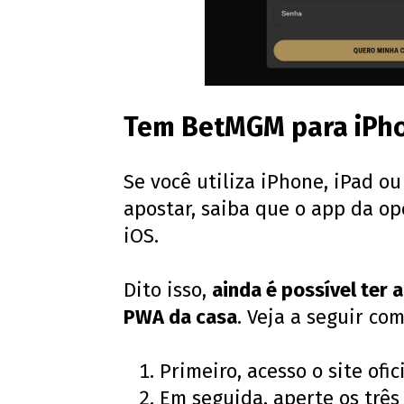
Tem BetMGM para iPh
Se você utiliza iPhone, iPad ou
apostar, saiba que o app da op
iOS.
Dito isso,
ainda é possível ter
PWA da casa
. Veja a seguir co
Primeiro, acesso o site ofi
Em seguida, aperte os trê