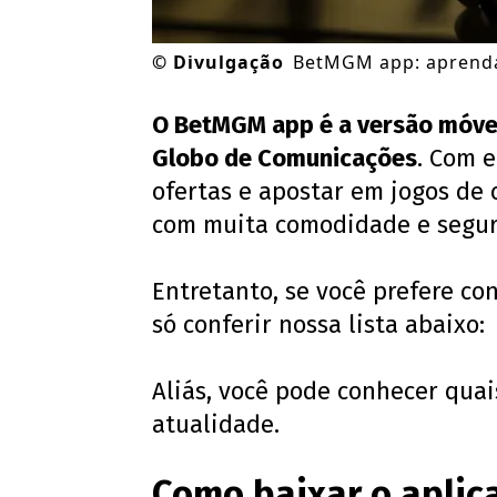
©
Divulgação
BetMGM app: aprenda 
O BetMGM app é a versão móvel
Globo de Comunicações
. Com e
ofertas e apostar em jogos de 
com muita comodidade e segur
Entretanto, se você prefere co
só conferir nossa lista abaixo:
Aliás, você pode conhecer quai
atualidade.
Como baixar o aplic