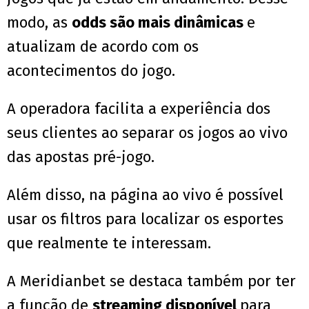
modo, as
odds são mais dinâmicas
e
atualizam de acordo com os
acontecimentos do jogo.
A operadora facilita a experiência dos
seus clientes ao separar os jogos ao vivo
das apostas pré-jogo.
Além disso, na página ao vivo é possível
usar os filtros para localizar os esportes
que realmente te interessam.
A Meridianbet se destaca também por ter
a função de
streaming disponível
para