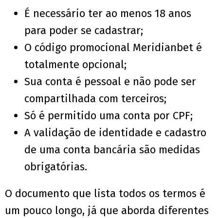
É necessário ter ao menos 18 anos
para poder se cadastrar;
O código promocional Meridianbet é
totalmente opcional;
Sua conta é pessoal e não pode ser
compartilhada com terceiros;
Só é permitido uma conta por CPF;
A validação de identidade e cadastro
de uma conta bancária são medidas
obrigatórias.
O documento que lista todos os termos é
um pouco longo, já que aborda diferentes