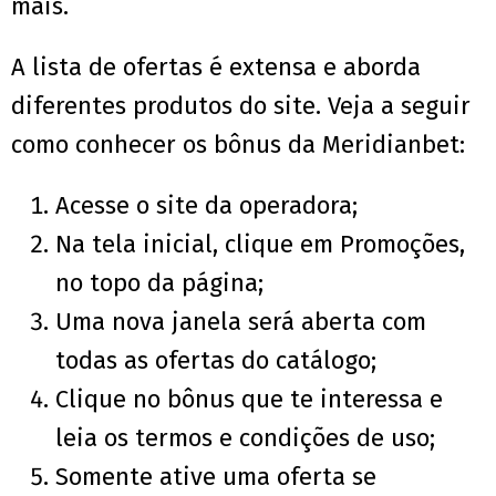
mais.
A lista de ofertas é extensa e aborda
diferentes produtos do site. Veja a seguir
como conhecer os bônus da Meridianbet:
Acesse o site da operadora;
Na tela inicial, clique em Promoções,
no topo da página;
Uma nova janela será aberta com
todas as ofertas do catálogo;
Clique no bônus que te interessa e
leia os termos e condições de uso;
Somente ative uma oferta se