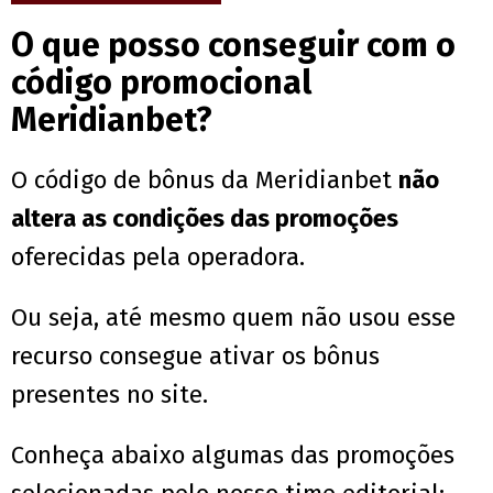
O que posso conseguir com o
código promocional
Meridianbet?
O código de bônus da Meridianbet
não
altera as condições das promoções
oferecidas pela operadora.
Ou seja, até mesmo quem não usou esse
recurso consegue ativar os bônus
presentes no site.
Conheça abaixo algumas das promoções