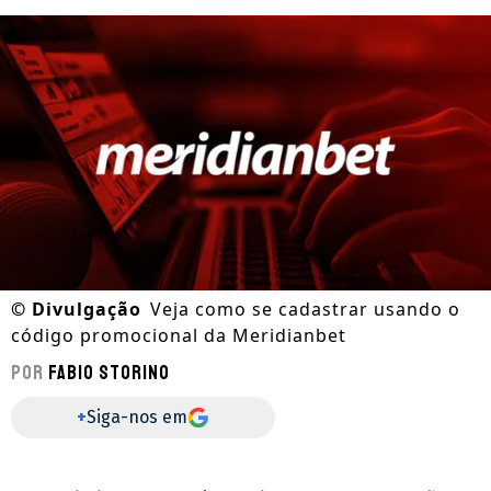
©
Divulgação
Veja como se cadastrar usando o
código promocional da Meridianbet
Por
Fabio Storino
+
Siga-nos em