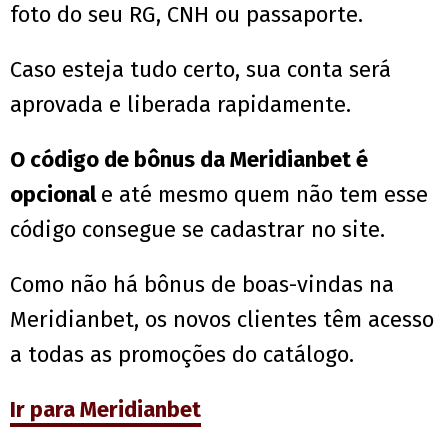
foto do seu RG, CNH ou passaporte.
Caso esteja tudo certo, sua conta será
aprovada e liberada rapidamente.
O código de bônus da Meridianbet é
opcional
e até mesmo quem não tem esse
código consegue se cadastrar no site.
Como não há bônus de boas-vindas na
Meridianbet, os novos clientes têm acesso
a todas as promoções do catálogo.
Ir para Meridianbet