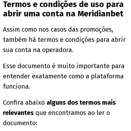
Termos e condições de uso para
abrir uma conta na Meridianbet
Assim como nos casos das promoções,
também há termos e condições para abrir
sua conta na operadora.
Esse documento é muito importante para
entender exatamente como a plataforma
funciona.
Confira abaixo
alguns dos termos mais
relevantes
que encontramos ao ler o
documento: