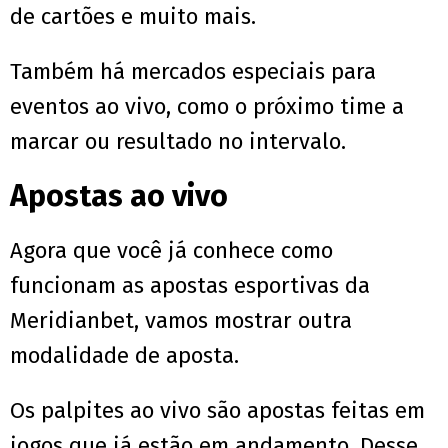
de cartões e muito mais.
Também há mercados especiais para
eventos ao vivo, como o próximo time a
marcar ou resultado no intervalo.
Apostas ao vivo
Agora que você já conhece como
funcionam as apostas esportivas da
Meridianbet, vamos mostrar outra
modalidade de aposta.
Os palpites ao vivo são apostas feitas em
jogos que já estão em andamento. Desse