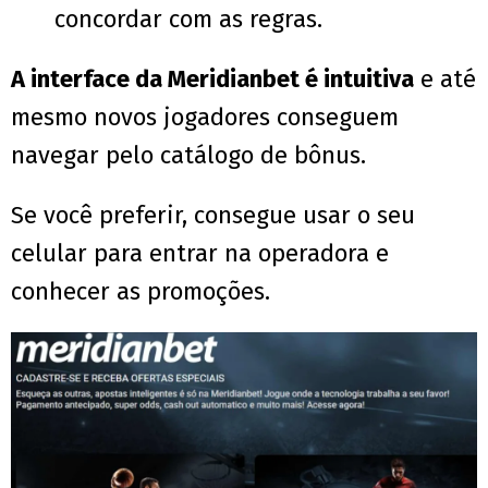
concordar com as regras.
A interface da Meridianbet é intuitiva
e até
mesmo novos jogadores conseguem
navegar pelo catálogo de bônus.
Se você preferir, consegue usar o seu
celular para entrar na operadora e
conhecer as promoções.