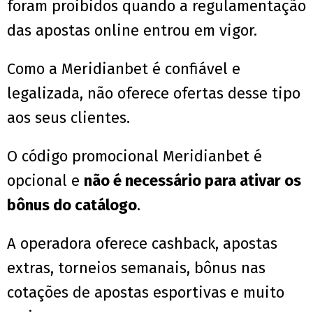
foram proibidos quando a regulamentação
das apostas online entrou em vigor.
Como a Meridianbet é confiável e
legalizada, não oferece ofertas desse tipo
aos seus clientes.
O código promocional Meridianbet é
opcional e
não é necessário para ativar os
bônus do catálogo
.
A operadora oferece cashback, apostas
extras, torneios semanais, bônus nas
cotações de apostas esportivas e muito