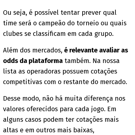
Ou seja, é possível tentar prever qual
time será o campeão do torneio ou quais
clubes se classificam em cada grupo.
Além dos mercados,
é relevante avaliar as
odds da plataforma
também. Na nossa
lista as operadoras possuem cotações
competitivas com o restante do mercado.
Desse modo, não há muita diferença nos
valores oferecidos para cada jogo. Em
alguns casos podem ter cotações mais
altas e em outros mais baixas,