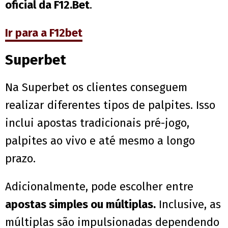
oficial da F12.Bet
.
Ir para a F12bet
Superbet
Na Superbet os clientes conseguem
realizar diferentes tipos de palpites. Isso
inclui apostas tradicionais pré-jogo,
palpites ao vivo e até mesmo a longo
prazo.
Adicionalmente, pode escolher entre
apostas simples ou múltiplas.
Inclusive, as
múltiplas são impulsionadas dependendo