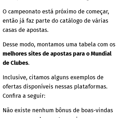
O campeonato está próximo de começar,
então já faz parte do catálogo de várias
casas de apostas.
Desse modo, montamos uma tabela com os
melhores sites de apostas para o Mundial
de Clubes
.
Inclusive, citamos alguns exemplos de
ofertas disponíveis nessas plataformas.
Confira a seguir:
Não existe nenhum bônus de boas-vindas