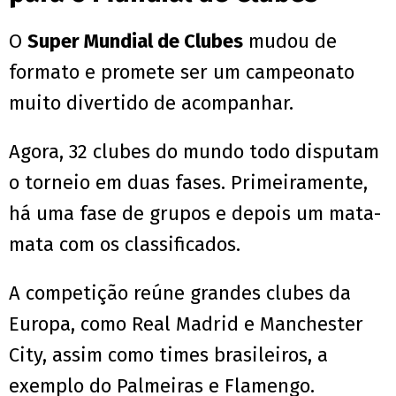
O
Super Mundial de Clubes
mudou de
formato e promete ser um campeonato
muito divertido de acompanhar.
Agora, 32 clubes do mundo todo disputam
o torneio em duas fases. Primeiramente,
há uma fase de grupos e depois um mata-
mata com os classificados.
A competição reúne grandes clubes da
Europa, como Real Madrid e Manchester
City, assim como times brasileiros, a
exemplo do Palmeiras e Flamengo.