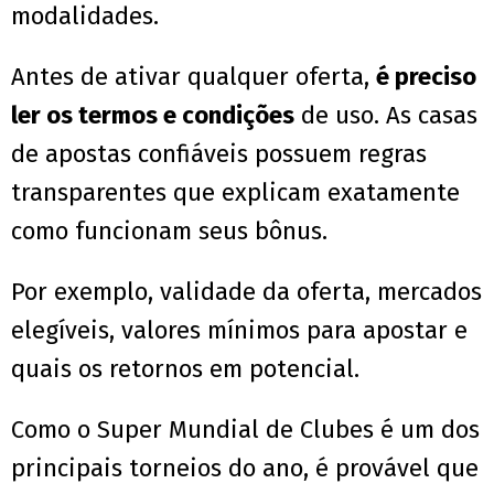
modalidades.
Antes de ativar qualquer oferta,
é preciso
ler os termos e condições
de uso. As casas
de apostas confiáveis possuem regras
transparentes que explicam exatamente
como funcionam seus bônus.
Por exemplo, validade da oferta, mercados
elegíveis, valores mínimos para apostar e
quais os retornos em potencial.
Como o Super Mundial de Clubes é um dos
principais torneios do ano, é provável que