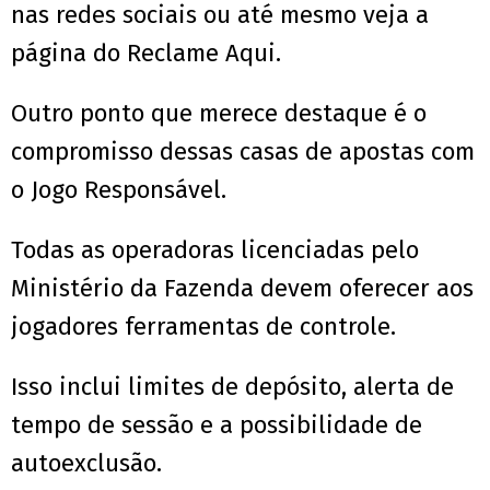
nas redes sociais ou até mesmo veja a
página do Reclame Aqui.
Outro ponto que merece destaque é o
compromisso dessas casas de apostas com
o Jogo Responsável.
Todas as operadoras licenciadas pelo
Ministério da Fazenda devem oferecer aos
jogadores ferramentas de controle.
Isso inclui limites de depósito, alerta de
tempo de sessão e a possibilidade de
autoexclusão.