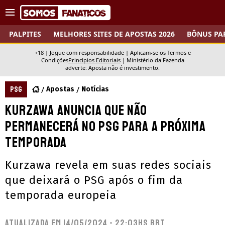
PALPITES
MELHORES SITES DE APOSTAS 2026
BÔNUS PA
+18 | Jogue com responsabilidade | Aplicam-se os Termos e
Condições
Princípios Editoriais
|
Ministério da Fazenda
adverte: Aposta não é investimento.
PSG
Apostas
Notícias
Kurzawa anuncia que não
permanecerá no PSG para a próxima
temporada
Kurzawa revela em suas redes sociais
que deixará o PSG após o fim da
temporada europeia
Atualizada em
14/05/2024 - 22:03hs BRT