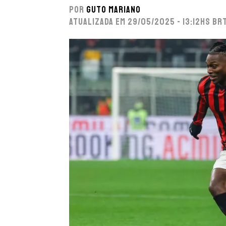
Por
Guto Mariano
Atualizada em
29/05/2025 - 13:12hs BR