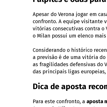
Apesar do Verona jogar em casa
confronto. A equipe visitante 
vitórias consecutivas contra o
o Milan possui um elenco mais 
Considerando o histórico recen
a previsão é de uma vitória do
as fragilidades defensivas do 
das principais ligas europeias,
Dica de aposta rec
Para este confronto, a
aposta m