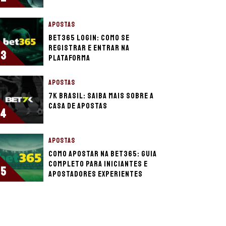
APOSTAS
bet365 login: como se
registrar e entrar na
3
plataforma
APOSTAS
7K Brasil: Saiba mais sobre a
casa de apostas
4
APOSTAS
Como apostar na bet365: guia
completo para iniciantes e
5
apostadores experientes