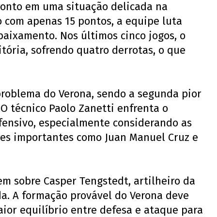
ronto em uma situação delicada na
o com apenas 15 pontos, a equipe luta
aixamento. Nos últimos cinco jogos, o
ória, sofrendo quatro derrotas, o que
 problema do Verona, sendo a segunda pior
 O técnico Paolo Zanetti enfrenta o
efensivo, especialmente considerando as
res importantes como Juan Manuel Cruz e
m sobre Casper Tengstedt, artilheiro da
a. A formação provável do Verona deve
ior equilíbrio entre defesa e ataque para