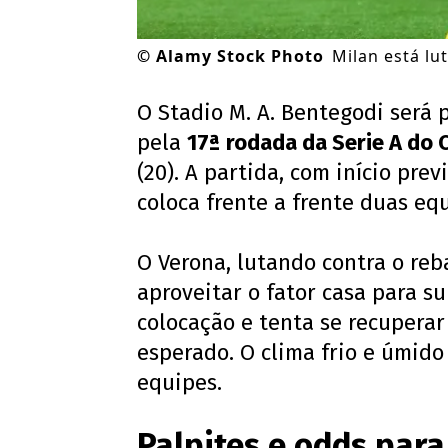
©
Alamy Stock Photo
Milan está lu
O Stadio M. A. Bentegodi será 
pela
17ª
rodada da Serie A do 
(20). A partida, com início prev
coloca frente a frente duas eq
O Verona, lutando contra o reb
aproveitar o fator casa para s
colocação e tenta se recuperar
esperado. O clima frio e úmido
equipes.
Palpites e odds para