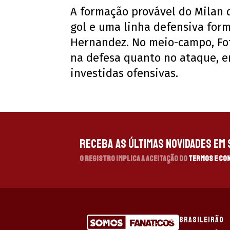
A formação provável do Milan 
gol e uma linha defensiva form
Hernandez. No meio-campo, Fo
na defesa quanto no ataque, 
investidas ofensivas.
Receba as últimas novidades em s
O registro implica a aceitação do
Termos e Co
BRASILEIRÃO