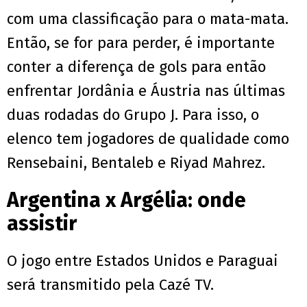
com uma classificação para o mata-mata.
Então, se for para perder, é importante
conter a diferença de gols para então
enfrentar Jordânia e Áustria nas últimas
duas rodadas do Grupo J. Para isso, o
elenco tem jogadores de qualidade como
Rensebaini, Bentaleb e Riyad Mahrez.
Argentina x Argélia: onde
assistir
O jogo entre Estados Unidos e Paraguai
será transmitido pela Cazé TV.