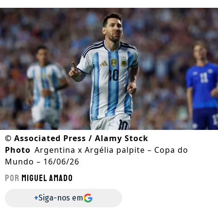
©
Associated Press / Alamy Stock
Photo
Argentina x Argélia palpite – Copa do
Mundo – 16/06/26
Por
Miguel Amado
+
Siga-nos em