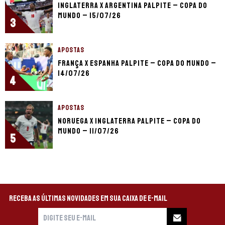
Inglaterra x Argentina palpite – Copa do
Mundo – 15/07/26
3
APOSTAS
França x Espanha palpite – Copa do Mundo –
14/07/26
4
APOSTAS
Noruega x Inglaterra palpite – Copa do
Mundo – 11/07/26
5
Receba as últimas novidades em sua caixa de e-mail