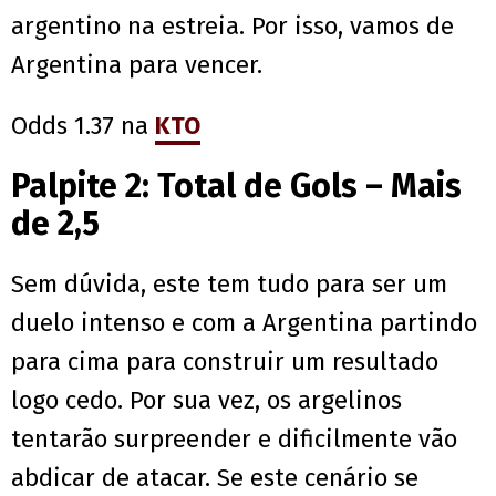
argentino na estreia. Por isso, vamos de
Argentina para vencer.
Odds 1.37 na
KTO
Palpite 2: Total de Gols – Mais
de 2,5
Sem dúvida, este tem tudo para ser um
duelo intenso e com a Argentina partindo
para cima para construir um resultado
logo cedo. Por sua vez, os argelinos
tentarão surpreender e dificilmente vão
abdicar de atacar. Se este cenário se