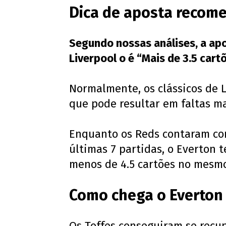
Dica de aposta recom
Segundo nossas análises, a ap
Liverpool o é “Mais de 3.5 cart
Normalmente, os clássicos de 
que pode resultar em faltas ma
Enquanto os Reds contaram com
últimas 7 partidas, o Everton 
menos de 4.5 cartões no mesmo
Como chega o Everton 
Os Toffes conseguiram se recu