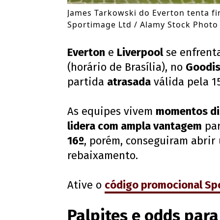
James Tarkowski do Everton tenta fin
Sportimage Ltd / Alamy Stock Photo
Everton
e
Liverpool
se enfrent
(horário de Brasília), no
Goodis
partida
atrasada
válida pela 1
As equipes vivem
momentos di
lidera com ampla vantagem
par
16º
, porém, conseguiram abri
rebaixamento.
Ative o
código promocional Sp
Palpites e odds para