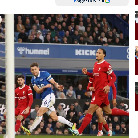
+
Siga-nos em