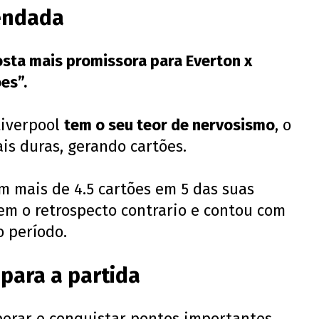
endada
osta mais promissora para Everton x
ões”.
Liverpool
tem o seu teor de nervosismo
, o
is duras, gerando cartões.
 mais de 4.5 cartões em 5 das suas
tem o retrospecto contrario e contou com
 período.
para a partida
perar e conquistar pontos importantes