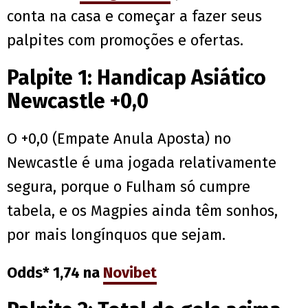
conta na casa e começar a fazer seus
palpites com promoções e ofertas.
Palpite 1: Handicap Asiático
Newcastle +0,0
O +0,0 (Empate Anula Aposta) no
Newcastle é uma jogada relativamente
segura, porque o Fulham só cumpre
tabela, e os Magpies ainda têm sonhos,
por mais longínquos que sejam.
Odds* 1,74 na
Novibet