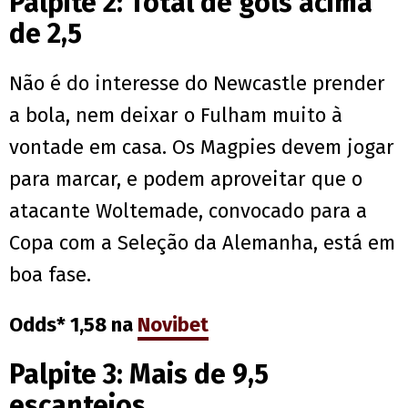
Palpite 2: Total de gols acima
de 2,5
Não é do interesse do Newcastle prender
a bola, nem deixar o Fulham muito à
vontade em casa. Os Magpies devem jogar
para marcar, e podem aproveitar que o
atacante Woltemade, convocado para a
Copa com a Seleção da Alemanha, está em
boa fase.
Odds* 1,58 na
Novibet
Palpite 3: Mais de 9,5
escanteios