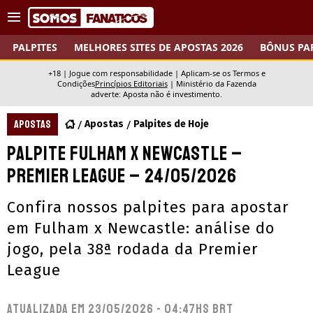
PALPITES
MELHORES SITES DE APOSTAS 2026
BÔNUS PA
+18 | Jogue com responsabilidade | Aplicam-se os Termos e
Condições
Princípios Editoriais
|
Ministério da Fazenda
adverte: Aposta não é investimento.
APOSTAS
Apostas
Palpites de Hoje
Palpite Fulham x Newcastle –
Premier League – 24/05/2026
Confira nossos palpites para apostar
em Fulham x Newcastle: análise do
jogo, pela 38ª rodada da Premier
League
Atualizada em
23/05/2026 - 04:47hs BRT