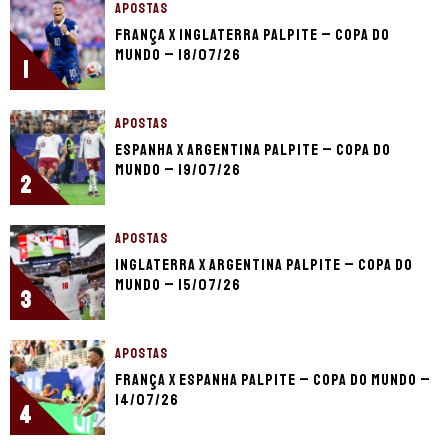
APOSTAS
França x Inglaterra palpite – Copa do
Mundo – 18/07/26
1
APOSTAS
Espanha x Argentina palpite – Copa do
Mundo – 19/07/26
2
APOSTAS
Inglaterra x Argentina palpite – Copa do
Mundo – 15/07/26
3
APOSTAS
França x Espanha palpite – Copa do Mundo –
14/07/26
4