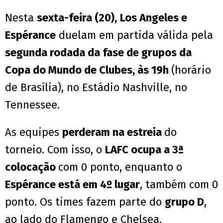
Nesta
sexta-feira (20),
Los Angeles e
Espérance
duelam em partida válida pela
segunda rodada da fase de grupos da
Copa do Mundo de Clubes, às 19h
(horário
de Brasília), no Estádio Nashville, no
Tennessee.
As equipes
perderam na estreia
do
torneio. Com isso, o
LAFC ocupa a 3ª
colocação
com 0 ponto, enquanto o
Espérance está em 4º lugar
, também com 0
ponto. Os times fazem parte do
grupo D
,
ao lado do Flamengo e Chelsea.