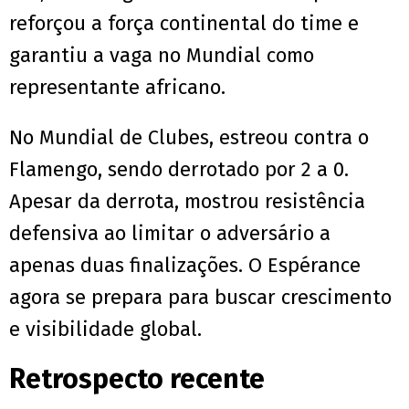
reforçou a força continental do time e
garantiu a vaga no Mundial como
representante africano.
No Mundial de Clubes, estreou contra o
Flamengo, sendo derrotado por 2 a 0.
Apesar da derrota, mostrou resistência
defensiva ao limitar o adversário a
apenas duas finalizações. O Espérance
agora se prepara para buscar crescimento
e visibilidade global.
Retrospecto recente