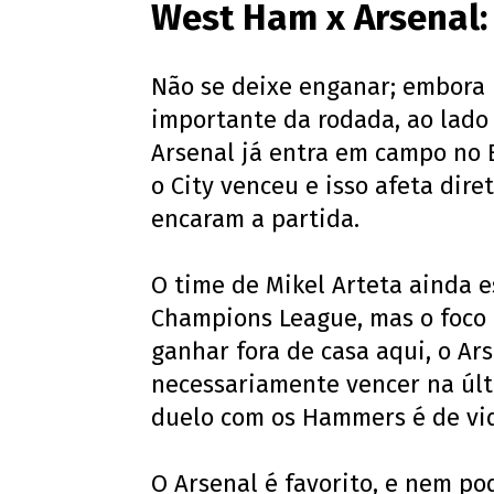
West Ham x Arsenal: 
Não se deixe enganar; embora 
importante da rodada, ao lado 
Arsenal já entra em campo no 
o City venceu e isso afeta di
encaram a partida.
O time de Mikel Arteta ainda e
Champions League, mas o foco 
ganhar fora de casa aqui, o A
necessariamente vencer na últi
duelo com os Hammers é de vi
O Arsenal é favorito, e nem po