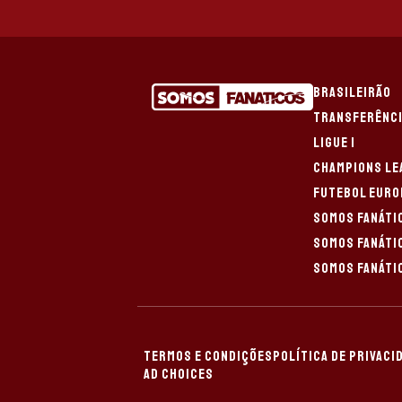
BRASILEIRÃO
TRANSFERÊNC
LIGUE 1
CHAMPIONS LE
FUTEBOL EURO
SOMOS FANÁTI
SOMOS FANÁTI
SOMOS FANÁTI
TERMOS E CONDIÇÕES
POLÍTICA DE PRIVACI
AD CHOICES