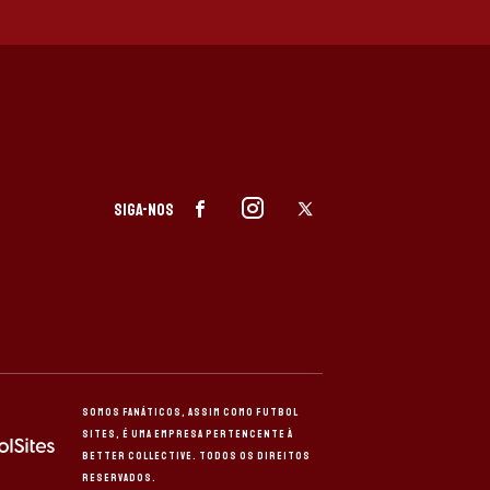
SIGA-NOS
Somos Fanáticos, assim como Futbol
Sites, é uma empresa pertencente à
Better Collective. Todos os direitos
reservados.