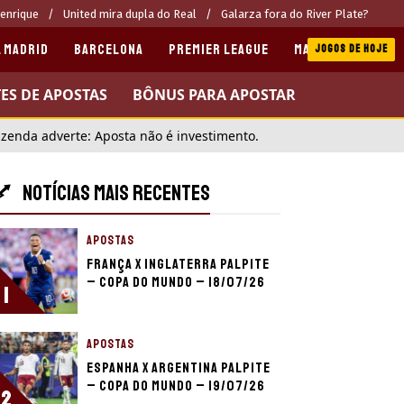
Henrique
United mira dupla do Real
Galarza fora do River Plate?
 MADRID
BARCELONA
PREMIER LEAGUE
MANCHESTER CITY
JOGOS DE HOJE
ES DE APOSTAS
BÔNUS PARA APOSTAR
azenda adverte: Aposta não é investimento.
NOTÍCIAS MAIS RECENTES
APOSTAS
França x Inglaterra palpite
– Copa do Mundo – 18/07/26
1
APOSTAS
Espanha x Argentina palpite
– Copa do Mundo – 19/07/26
2