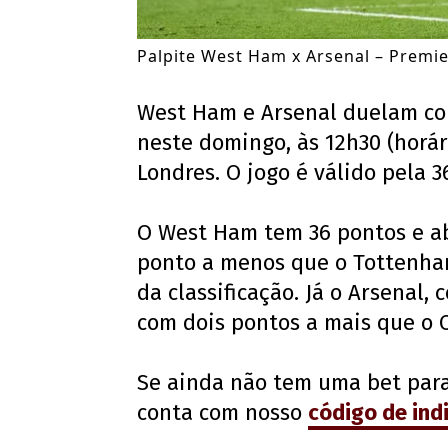
Palpite West Ham x Arsenal – Premi
West Ham e Arsenal duelam co
neste domingo, às 12h30 (horár
Londres. O jogo é válido pela 
O West Ham tem 36 pontos e a
ponto a menos que o Tottenham
da classificação. Já o Arsenal,
com dois pontos a mais que o C
Se ainda não tem uma bet para
conta com nosso
código de ind