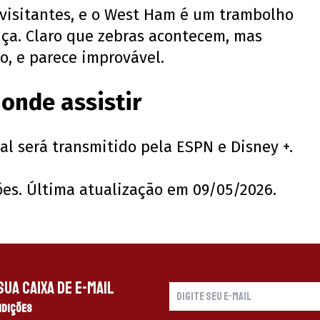
visitantes, e o West Ham é um trambolho
ça. Claro que zebras acontecem, mas
o, e parece improvável.
onde assistir
l será transmitido pela ESPN e Disney +.
ões. Última atualização em 09/05/2026.
ua caixa de e-mail
ndições