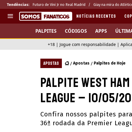
Tendências
:
Futuro de Vini Jr no Real Madrid
Giay na mira do Atléti
NOTÍCIAS RECENTES
COP
PALPITES
CÓDIGOS
APPS
ÚLTIM
EUROPA
APOSTAS
CHAMPIONS LEAGUE
+18 | Jogue com responsabilidade | Aplic
Melhores sites de apostas 2
LIGUE 1
Últimas
LA LIGA
CASAS DE APOSTAS
APOSTAS
Apostas
Palpites de Hoje
PREMIER LEAGUE
CÓDIGOS e OFERTAS
Palpite West Ham
SERIE A
APPS
BUNDESLIGA
RANKINGS
League – 10/05/2
LIGA PORTUGUESA
EUROPA LEAGUE
Confira nossos palpites par
36ª rodada da Premier Leag