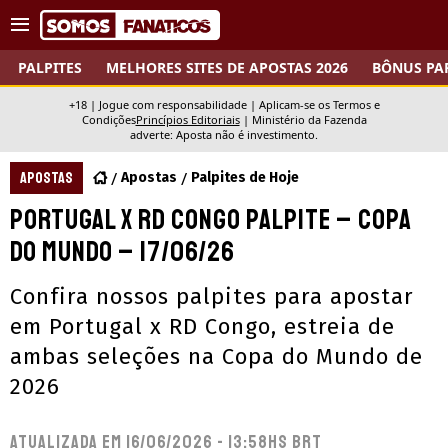
PALPITES
MELHORES SITES DE APOSTAS 2026
BÔNUS PA
+18 | Jogue com responsabilidade | Aplicam-se os Termos e
Condições
Princípios Editoriais
|
Ministério da Fazenda
adverte: Aposta não é investimento.
APOSTAS
Apostas
Palpites de Hoje
Portugal x RD Congo palpite – Copa
do Mundo – 17/06/26
Confira nossos palpites para apostar
em Portugal x RD Congo, estreia de
ambas seleções na Copa do Mundo de
2026
Atualizada em
16/06/2026 - 13:58hs BRT