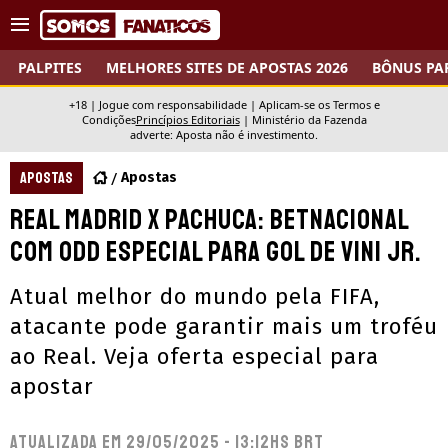
PALPITES
MELHORES SITES DE APOSTAS 2026
BÔNUS PA
+18 | Jogue com responsabilidade | Aplicam-se os Termos e
Condições
Princípios Editoriais
|
Ministério da Fazenda
adverte: Aposta não é investimento.
APOSTAS
Apostas
Real Madrid x Pachuca: Betnacional
com odd especial para gol de Vini Jr.
Atual melhor do mundo pela FIFA,
atacante pode garantir mais um troféu
ao Real. Veja oferta especial para
apostar
Atualizada em
29/05/2025 - 13:12hs BRT