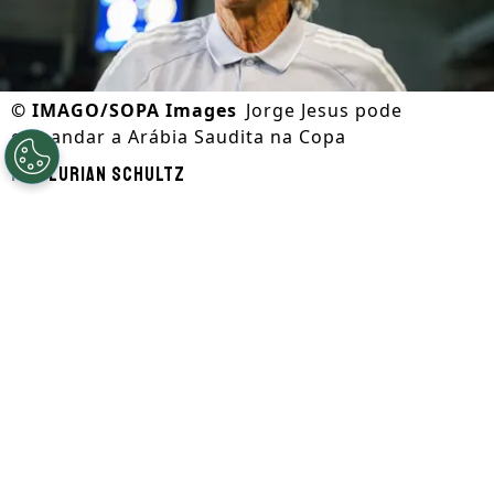
©
IMAGO/SOPA Images
Jorge Jesus pode
comandar a Arábia Saudita na Copa
Por
Lurian Schultz
Segue a gente no Google!
O técnico
Jorge Jesus
, do Al-Nassr, virou
candidato a assumir a seleção da
Arábia
Saudita
na disputa da
Copa do Mundo
de
2026. O cargo está vago desde a demissão
de Hervé Renard.