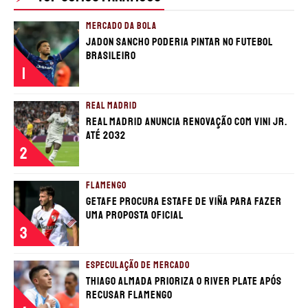
MERCADO DA BOLA
TERMOS E CONDIÇÕES
POLÍTICA DE PRIVACIDADE
Jadon Sancho poderia pintar no futebol
POLÍTICA DE COOKIES
POLÍTICA EDITORIAL
AD CHOICES
brasileiro
1
Somos Fanáticos, assim como Futbol Sites, é
uma empresa pertencente à Better
REAL MADRID
Collective. Todos os direitos reservados.
Real Madrid anuncia renovação com Vini Jr.
até 2032
2
+18 |
Jogue com responsabilidade
Aplicam-se os Termos e Condições | Conteúdo
Comercial | Ministério da Fazenda adverte: Aposta não
FLAMENGO
é investimento.
Getafe procura estafe de Viña para fazer
uma proposta oficial
3
ESPECULAÇÃO DE MERCADO
Thiago Almada prioriza o River Plate após
recusar Flamengo