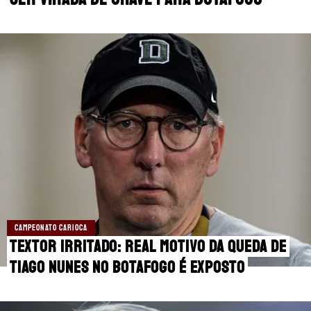
MANCHESTER CITY
🔥 MELHORES SITES DE APOSTAS
MANCHESTER UNITED
🎁 BÔNUS PARA APOSTAR
LIVERPOOL
SUPERBET: DICAS E OFERTAS
FLAMENGO
ÚLTIMAS
CORINTHIANS
CASAS DE APOSTAS
PALMEIRAS
CÓDIGOS
PREMIER LEAGUE
APPS
CAMPEONATO CARIOCA
FUTEBOL EUROPEU
RANKINGS
Textor irritado: Real motivo da queda de
Tiago Nunes no Botafogo é exposto
FUTEBOL BRASILEIRO
CAMPEONATOS