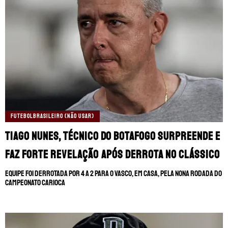
TERMOS E CONDIÇÕES
POLÍTICA DE PRIVACIDADE
POLÍTICA DE COOKIES
POLÍTICA EDITORIAL
AD CHOICES
Somos Fanáticos, assim como Futbol Sites, é
uma empresa pertencente à Better
Collective. Todos os direitos reservados.
FUTEBOLBRASILEIRO (NÃO USAR)
+18 |
Jogue com responsabilidade
Aplicam-se os Termos e Condições | Conteúdo
Comercial | Ministério da Fazenda adverte: Aposta não
Tiago Nunes, técnico do Botafogo surpreende e
é investimento.
faz forte revelação após derrota no clássico
Equipe foi derrotada por 4 a 2 para o Vasco, em casa, pela nona rodada do
Campeonato Carioca