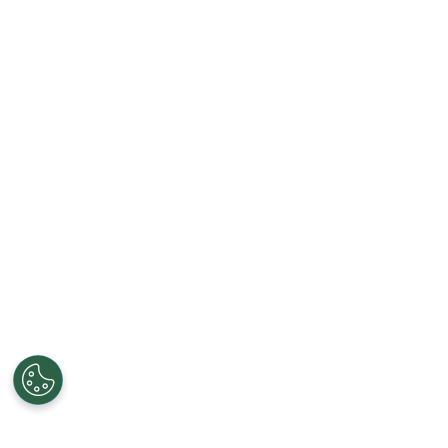
Jadon
Thiago
Luiz
Zenit
Getafe
Henrique
avalia
Sancho
Almada
procura
neg
diz
poderia
prioriza
ó
estafe
cio
“
sim
de
”
pintar
R
e
de
o
$
River
120
Vi
ñ
no
a
futebol
Plate
Flamengo
milh
para
õ
fazer
es
ap
brasileiro
ó
por
s
avan
recusar
uma
Evertton
ç
a
proposta
pela
Flamengo
Ara
ú
jo