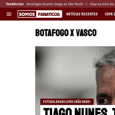
Tendências
:
Domingos Duarte chega ao São Paulo
Giay na mira do 
NOTÍCIAS RECENTES
COPA 
BOTAFOGO X VASCO
EUROPA
APOSTAS
CHAMPIONS LEAGUE
Melhores sites de apostas 2025
LIGUE 1
Últimas
LA LIGA
CASAS DE APOSTAS
PREMIER LEAGUE
CÓDIGOS e OFERTAS
SERIE A
APPS
BUNDESLIGA
RANKINGS
LIGA PORTUGUESA
EUROPA LEAGUE
FUTEBOLBRASILEIRO (NÃO USAR)
Tiago Nunes, 