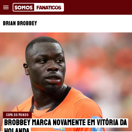
Tendências
:
Vinicius Júnior supera marca
Real Madrid moni
BRIAN BROBBEY
NOTÍCIAS RECENTES
COPA DO MUNDO
TRANSFERÊNCIAS
REAL MADRID
BARCELONA
PSG
COPA DO MUNDO
APOSTAS
Brobbey marca novamente em vitória da
Holanda