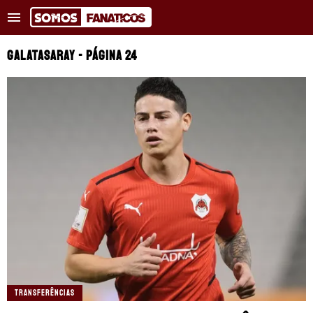
Tendências
:
Rodri no Barcelona
Endrick exige titularidade n
GALATASARAY - PÁGINA 24
NOTÍCIAS RECENTES
COPA DO MUNDO
TRANSFERÊNCIAS
REAL MADRID
BARCELONA
PSG
APOSTAS
TRANSFERÊNCIAS