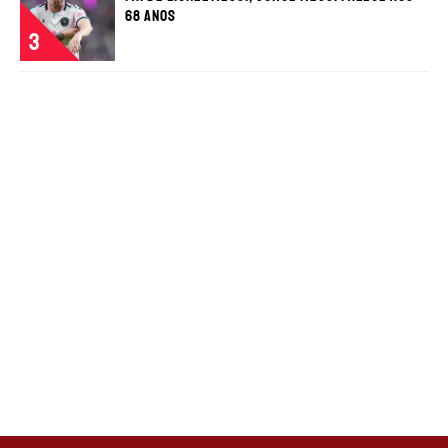
68 anos
3