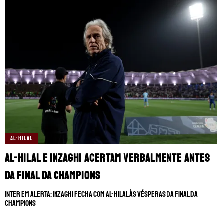
AL-HILAL
Al-Hilal e Inzaghi acertam verbalmente antes
da final da Champions
Inter em alerta: Inzaghi fecha com Al-Hilal às vésperas da final da
Champions