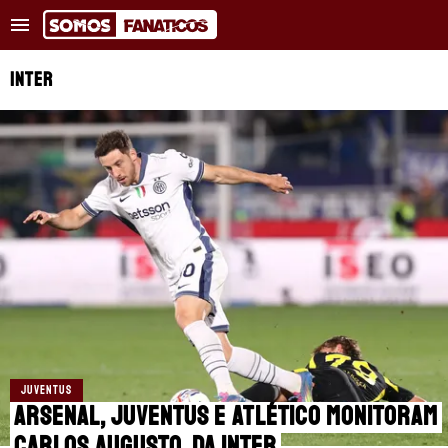
Tendências
:
Flamengo procura Alex Luna
Quem é Alex Luna?
INTER
NOTÍCIAS RECENTES
COPA DO MUNDO
TRANSFERÊNCIAS
REAL MADRID
BARCELONA
PSG
JUVENTUS
APOSTAS
Arsenal, Juventus e Atlético monitoram
Carlos Augusto, da Inter