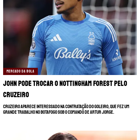
TERMOS E CONDIÇÕES
POLÍTICA DE PRIVACIDADE
POLÍTICA DE COOKIES
POLÍTICA EDITORIAL
AD CHOICES
Somos Fanáticos, assim como Futbol Sites, é
uma empresa pertencente à Better
Collective. Todos os direitos reservados.
MERCADO DA BOLA
+18 |
Jogue com responsabilidade
Aplicam-se os Termos e Condições | Conteúdo
Comercial | Ministério da Fazenda adverte: Aposta não
John pode trocar o Nottingham Forest pelo
é investimento.
Cruzeiro
Cruzeiro aparece interessado na contratação do goleiro, que fez um
grande trabalho no Botafogo sob o comando de Artur Jorge.