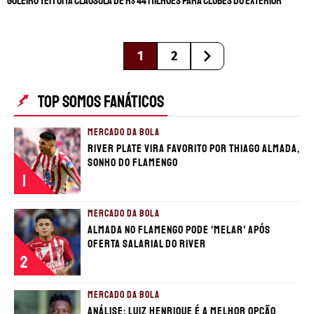
Goleiro tem uma cláusula de R$ 44 milhões para clubes do exterior
1
2
TOP SOMOS FANÁTICOS
MERCADO DA BOLA
River Plate vira favorito por Thiago Almada,
sonho do Flamengo
1
MERCADO DA BOLA
Almada no Flamengo pode 'melar' após
oferta salarial do River
2
MERCADO DA BOLA
Análise: Luiz Henrique é a melhor opção