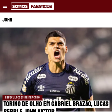
Tendências
:
Campeonato Português 2026/2027
CBF comunica
JOHN
NOTÍCIAS RECENTES
COPA DO MUNDO
TRANSFERÊNCIAS
REAL MADRID
BARCELONA
PSG
ESPECULAÇÕES DE MERCADO
APOSTAS
Torino de olho em Gabriel Brazão, Lucas
Perri e John Victor