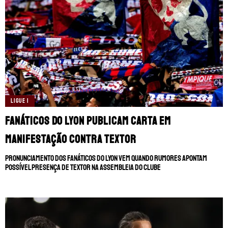
TERMOS E CONDIÇÕES
POLÍTICA DE PRIVACIDADE
POLÍTICA DE COOKIES
POLÍTICA EDITORIAL
AD CHOICES
Somos Fanáticos, assim como Futbol Sites, é
uma empresa pertencente à Better
Collective. Todos os direitos reservados.
LIGUE 1
Fanáticos do Lyon publicam carta em
+18 |
Jogue com responsabilidade
Aplicam-se os Termos e Condições | Conteúdo
Comercial | Ministério da Fazenda adverte: Aposta não
manifestação contra Textor
é investimento.
Pronunciamento dos fanáticos do Lyon vem quando rumores apontam
possível presença de Textor na Assembleia do clube