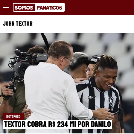
Tendências
:
Flamengo procura Alex Luna
Quem é Alex Luna?
JOHN TEXTOR
NOTÍCIAS RECENTES
COPA DO MUNDO
TRANSFERÊNCIAS
REAL MADRID
BARCELONA
PSG
BOTAFOGO
APOSTAS
Textor cobra R$ 234 mi por Danilo