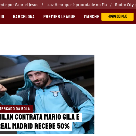
te por Gabriel Jesus
Luiz Henrique é prioridade no Fla
Rodri: City
ID
BARCELONA
PREMIER LEAGUE
MANCHESTER CITY
MANC
JOGOS DE HOJE
MERCADO DA BOLA
ilan contrata Mario Gila e
Real Madrid recebe 50%