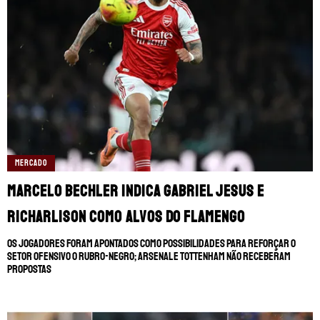
TERMOS E CONDIÇÕES
POLÍTICA DE PRIVACIDADE
POLÍTICA DE COOKIES
POLÍTICA EDITORIAL
AD CHOICES
Somos Fanáticos, assim como Futbol Sites, é
uma empresa pertencente à Better
Collective. Todos os direitos reservados.
MERCADO
+18 |
Jogue com responsabilidade
Aplicam-se os Termos e Condições | Conteúdo
Comercial | Ministério da Fazenda adverte: Aposta não
Marcelo Bechler indica Gabriel Jesus e
é investimento.
Richarlison como alvos do Flamengo
Os jogadores foram apontados como possibilidades para reforçar o
setor ofensivo o Rubro-Negro; Arsenal e Tottenham não receberam
propostas