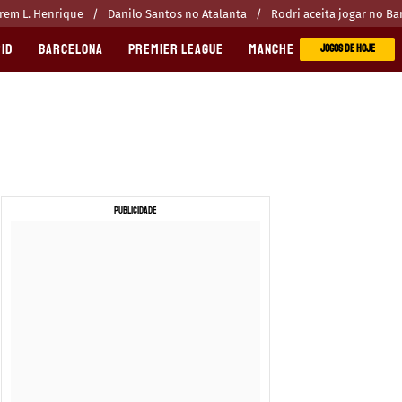
erem L. Henrique
Danilo Santos no Atalanta
Rodri aceita jogar no Ba
ID
BARCELONA
PREMIER LEAGUE
MANCHESTER CITY
MANC
JOGOS DE HOJE