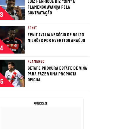
Luiz Henrique diz “sim” e
Flamengo avança pela
contratação
3
ZENIT
Zenit avalia negócio de R$ 120
milhões por Evertton Araújo
4
FLAMENGO
Getafe procura estafe de Viña
para fazer uma proposta
oficial
5