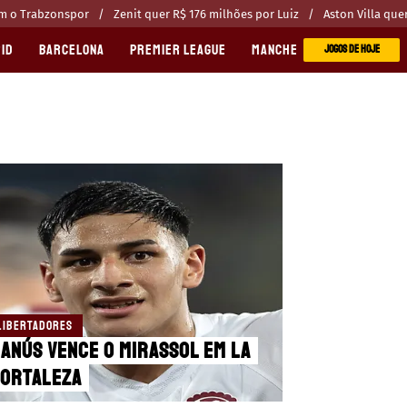
om o Trabzonspor
Zenit quer R$ 176 milhões por Luiz
Aston Villa que
ID
BARCELONA
PREMIER LEAGUE
MANCHESTER CITY
MANC
JOGOS DE HOJE
LIBERTADORES
anús vence o Mirassol em La
Fortaleza