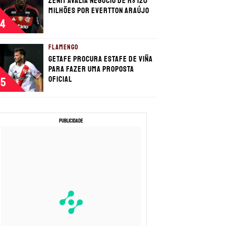
Zenit avalia negócio de R$ 120
milhões por Evertton Araújo
4
FLAMENGO
Getafe procura estafe de Viña
para fazer uma proposta
oficial
5