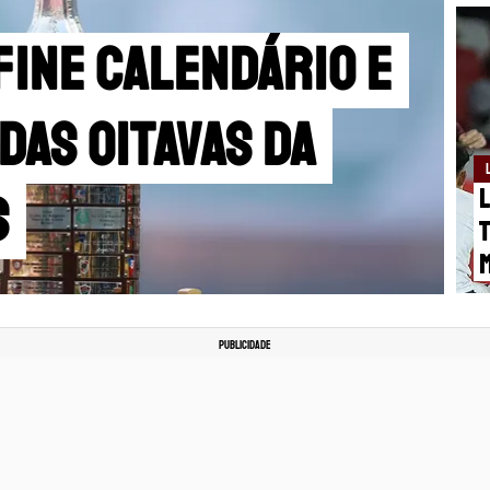
ine calendário e
das oitavas da
L
s