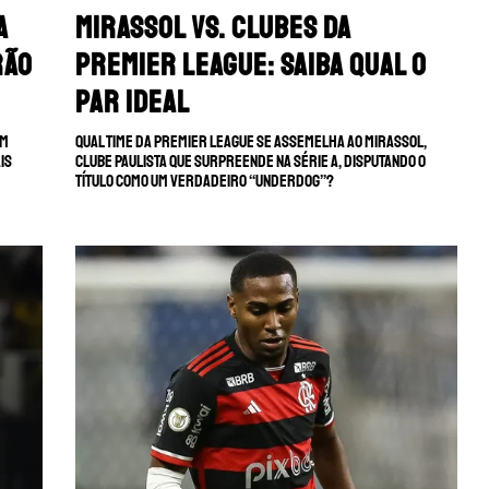
a
Mirassol vs. clubes da
rão
Premier League: saiba qual o
par ideal
om
Qual time da Premier League se assemelha ao Mirassol,
is
clube paulista que surpreende na Série A, disputando o
título como um verdadeiro “underdog”?