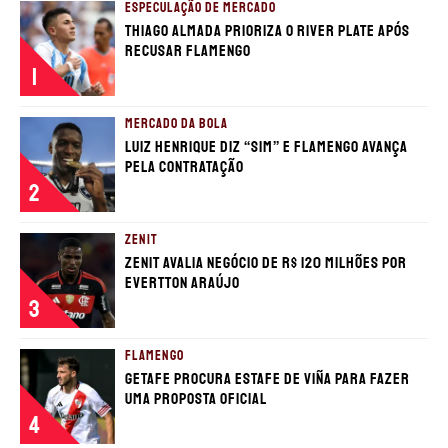
ESPECULAÇÃO DE MERCADO
Thiago Almada prioriza o River Plate após
TERMOS E CONDIÇÕES
POLÍTICA DE PRIVACIDADE
recusar Flamengo
POLÍTICA DE COOKIES
POLÍTICA EDITORIAL
AD CHOICES
1
MERCADO DA BOLA
Somos Fanáticos, assim como Futbol Sites, é
Luiz Henrique diz “sim” e Flamengo avança
uma empresa pertencente à Better
pela contratação
Collective. Todos os direitos reservados.
2
+18 |
Jogue com responsabilidade
ZENIT
Aplicam-se os Termos e Condições | Conteúdo
Zenit avalia negócio de R$ 120 milhões por
Comercial | Ministério da Fazenda adverte: Aposta não
é investimento.
Evertton Araújo
3
FLAMENGO
Getafe procura estafe de Viña para fazer
uma proposta oficial
4