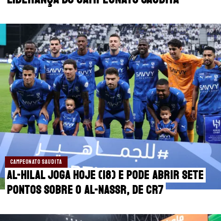
MANCHESTER CITY
🔥 MELHORES SITES DE APOSTAS
MANCHESTER UNITED
🎁 BÔNUS PARA APOSTAR
LIVERPOOL
SUPERBET: DICAS E OFERTAS
FLAMENGO
ÚLTIMAS
CORINTHIANS
CASAS DE APOSTAS
PALMEIRAS
CÓDIGOS
PREMIER LEAGUE
APPS
CAMPEONATO SAUDITA
FUTEBOL EUROPEU
RANKINGS
Al-Hilal joga hoje (18) e pode abrir sete
pontos sobre o Al-Nassr, de CR7
FUTEBOL BRASILEIRO
CAMPEONATOS