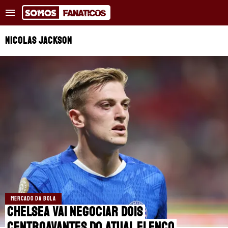
Tendências
:
Vinicius Júnior supera marca
Real Madrid moni
NICOLAS JACKSON
NOTÍCIAS RECENTES
COPA DO MUNDO
TRANSFERÊNCIAS
REAL MADRID
BARCELONA
PSG
MERCADO DA BOLA
APOSTAS
Chelsea vai negociar dois
centroavantes do atual elenco