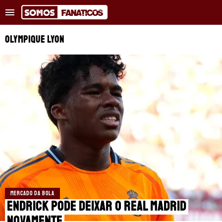
Tendências
:
Alerta no Barcelona
Lukaku perto do Fenerbah
OLYMPIQUE LYON
NOTÍCIAS RECENTES
COPA DO MUNDO
TRANSFERÊNCIAS
REAL MADRID
BARCELONA
PSG
MERCADO DA BOLA
APOSTAS
Endrick pode deixar o Real Madrid
novamente