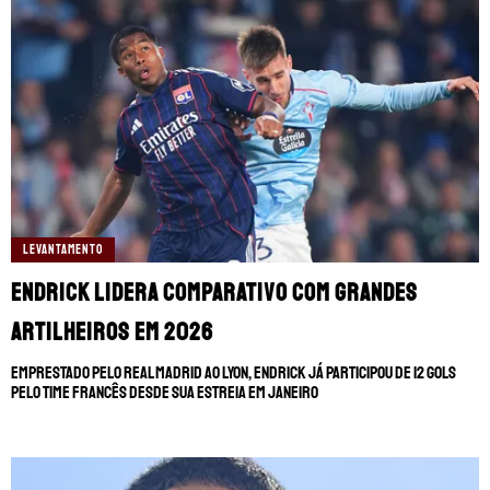
TERMOS E CONDIÇÕES
POLÍTICA DE PRIVACIDADE
POLÍTICA DE COOKIES
POLÍTICA EDITORIAL
AD CHOICES
Somos Fanáticos, assim como Futbol Sites, é
uma empresa pertencente à Better
Collective. Todos os direitos reservados.
LEVANTAMENTO
+18 |
Jogue com responsabilidade
Aplicam-se os Termos e Condições | Conteúdo
Comercial | Ministério da Fazenda adverte: Aposta não
Endrick lidera comparativo com grandes
é investimento.
artilheiros em 2026
Emprestado pelo Real Madrid ao Lyon, Endrick já participou de 12 gols
pelo time francês desde sua estreia em janeiro