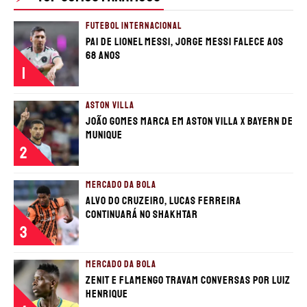
FUTEBOL INTERNACIONAL
TERMOS E CONDIÇÕES
POLÍTICA DE PRIVACIDADE
Pai de Lionel Messi, Jorge Messi falece aos
POLÍTICA DE COOKIES
POLÍTICA EDITORIAL
AD CHOICES
68 anos
1
Somos Fanáticos, assim como Futbol Sites, é
uma empresa pertencente à Better
ASTON VILLA
Collective. Todos os direitos reservados.
João Gomes marca em Aston Villa x Bayern de
Munique
2
+18 |
Jogue com responsabilidade
Aplicam-se os Termos e Condições | Conteúdo
Comercial | Ministério da Fazenda adverte: Aposta não
MERCADO DA BOLA
é investimento.
Alvo do Cruzeiro, Lucas Ferreira
continuará no Shakhtar
3
MERCADO DA BOLA
Zenit e Flamengo travam conversas por Luiz
Henrique