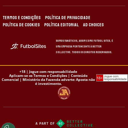
TERMOS E CONDIÇÕES
POLÍTICA DE PRIVACIDADE
POLÍTICA DE COOKIES
POLÍTICA EDITORIAL
AD CHOICES
Somos Fanáticos, assim como Futbol Sites, é
uma empresa pertencente à Better
Collective. Todos os direitos reservados.
+18 |
Jogue com responsabilidade
Aplicam-se os Termos e Condições | Conteúdo
Comercial | Ministério da Fazenda adverte: Aposta não
é investimento.