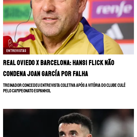
ENTREVISTAS
Real Oviedo x Barcelona: Hansi Flick não
condena Joan García por falha
Treinador concedeu entrevista coletiva após a vitória do clube culé
pelo Campeonato Espanhol