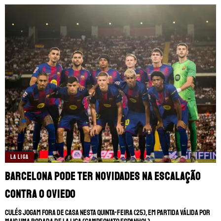
LA LIGA
Barcelona pode ter novidades na escalação
contra o Oviedo
Culés jogam fora de casa nesta quinta-feira (25), em partida válida por