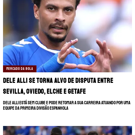
TERMOS E CONDIÇÕES
POLÍTICA DE PRIVACIDADE
POLÍTICA DE COOKIES
POLÍTICA EDITORIAL
AD CHOICES
Somos Fanáticos, assim como Futbol Sites, é
uma empresa pertencente à Better
Collective. Todos os direitos reservados.
MERCADO DA BOLA
+18 |
Jogue com responsabilidade
Aplicam-se os Termos e Condições | Conteúdo
Comercial | Ministério da Fazenda adverte: Aposta não
Dele Alli se torna alvo de disputa entre
é investimento.
Sevilla, Oviedo, Elche e Getafe
Dele Alli está sem clube e pode retomar a sua carreira atuando por uma
equipe da primeira divisão espanhola