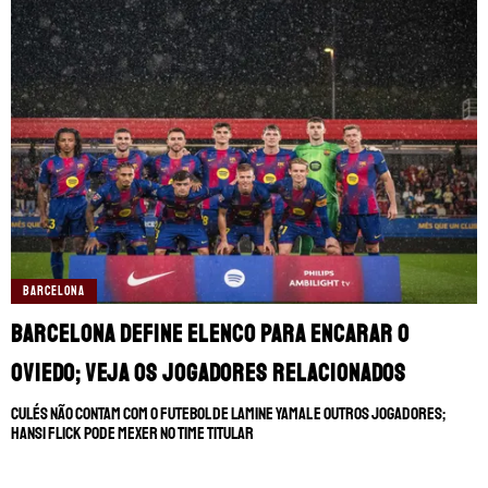
BARCELONA
Barcelona define elenco para encarar o
Oviedo; veja os jogadores relacionados
Culés não contam com o futebol de Lamine Yamal e outros jogadores;
Hansi Flick pode mexer no time titular