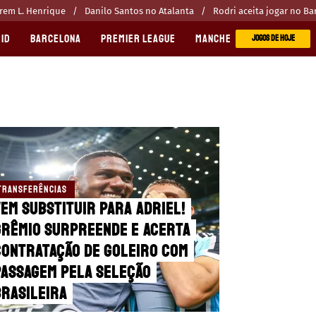
erem L. Henrique
Danilo Santos no Atalanta
Rodri aceita jogar no Ba
ID
BARCELONA
PREMIER LEAGUE
MANCHESTER CITY
MANC
JOGOS DE HOJE
TRANSFERÊNCIAS
em substituir para Adriel!
Grêmio surpreende e acerta
contratação de goleiro com
passagem pela Seleção
Brasileira