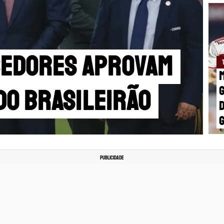
cedores aprovam
M
do Brasileirão