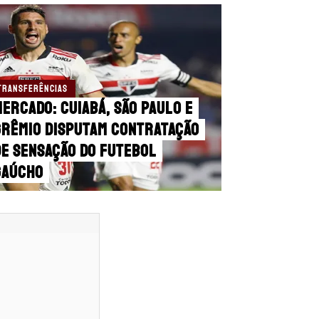
TRANSFERÊNCIAS
ercado: Cuiabá, São Paulo e
Grêmio disputam contratação
de sensação do futebol
gaúcho