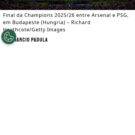
Final da Champions 2025/26 entre Arsenal e PSG,
em Budapeste (Hungria) – Richard
Heathcote/Getty Images
Por
Marcio Padula
Segue a gente no Google!
A Espanha se sagrou campeã da
Copa do
Mundo de 2026
neste domingo (19), ao
derrotar a Argentina por 1 a 0, em Nova
Jersey (EUA). Chegou ao fim o Mundial e o
futebol se volta novamente aos principais
campeonatos internacionais.